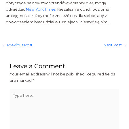
dotyczące najnowszych trendów w branży gier, mogą
odwiedzić
New York Times
. Niezależnie od ich poziomu
umiejętności, każdy może znaleźć coś dla siebie, aby z
powodzeniem brać udział w turniejach i cieszyć się nimi.
←
Previous Post
Next Post
→
Leave a Comment
Your email address will not be published.
Required fields
are marked
*
Type
here..