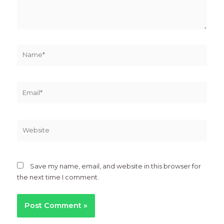
Name*
Email*
Website
Save my name, email, and website in this browser for
the next time I comment.