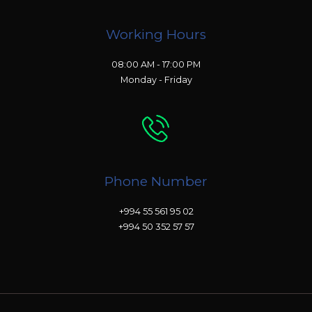
Working Hours
08:00 AM - 17:00 PM
Monday - Friday
Phone Number
+994 55 561 95 02
+994 50 352 57 57