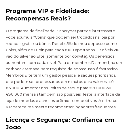
Programa VIP e Fidelidade:
Recompensas Reais?
O programa de fidelidade Binnarybet parece interessante.
Você acumula “Coins” que podem ser trocados na loja por
rodadas grátis ou bónus. Recebi 5% do meu depósito como
Coins, além de 1 Coin para cada €100 apostados. Os níveis VIP
vão do Silver ao Elite (somente por convite). Os benefícios
aumentam com cada nível. Para os membros Diamond, há um
cashback semanal sem requisito de aposta. Isso é fantástico.
Membros Elite têm um gestor pessoal e saques prioritários,
que podem ser processados em minutos para valores até
€5.000. Aumentos nos limites de saque para €20.000 ou
€30.000 mensais também são possíveis. Testei a interface da
loja de moedas e achei os prêmios competitivos. A estrutura
VIP parece realmente recompensar jogadores frequentes.
Licença e Segurança: Confiança em
Jogo