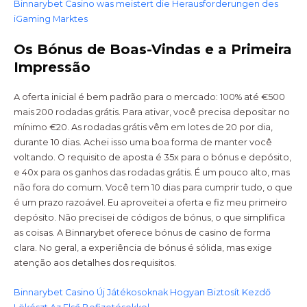
Binnarybet Casino was meistert die Herausforderungen des
iGaming Marktes
Os Bónus de Boas-Vindas e a Primeira
Impressão
A oferta inicial é bem padrão para o mercado: 100% até €500
mais 200 rodadas grátis. Para ativar, você precisa depositar no
mínimo €20. As rodadas grátis vêm em lotes de 20 por dia,
durante 10 dias. Achei isso uma boa forma de manter você
voltando. O requisito de aposta é 35x para o bónus e depósito,
e 40x para os ganhos das rodadas grátis. É um pouco alto, mas
não fora do comum. Você tem 10 dias para cumprir tudo, o que
é um prazo razoável. Eu aproveitei a oferta e fiz meu primeiro
depósito. Não precisei de códigos de bónus, o que simplifica
as coisas. A Binnarybet oferece bónus de casino de forma
clara. No geral, a experiência de bónus é sólida, mas exige
atenção aos detalhes dos requisitos.
Binnarybet Casino Új Játékosoknak Hogyan Biztosít Kezdő