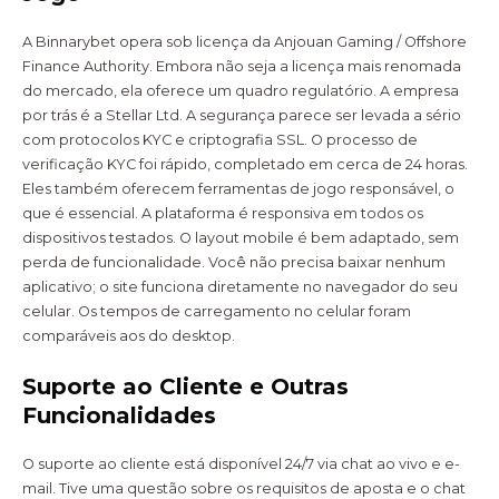
A Binnarybet opera sob licença da Anjouan Gaming / Offshore
Finance Authority. Embora não seja a licença mais renomada
do mercado, ela oferece um quadro regulatório. A empresa
por trás é a Stellar Ltd. A segurança parece ser levada a sério
com protocolos KYC e criptografia SSL. O processo de
verificação KYC foi rápido, completado em cerca de 24 horas.
Eles também oferecem ferramentas de jogo responsável, o
que é essencial. A plataforma é responsiva em todos os
dispositivos testados. O layout mobile é bem adaptado, sem
perda de funcionalidade. Você não precisa baixar nenhum
aplicativo; o site funciona diretamente no navegador do seu
celular. Os tempos de carregamento no celular foram
comparáveis aos do desktop.
Suporte ao Cliente e Outras
Funcionalidades
O suporte ao cliente está disponível 24/7 via chat ao vivo e e-
mail. Tive uma questão sobre os requisitos de aposta e o chat