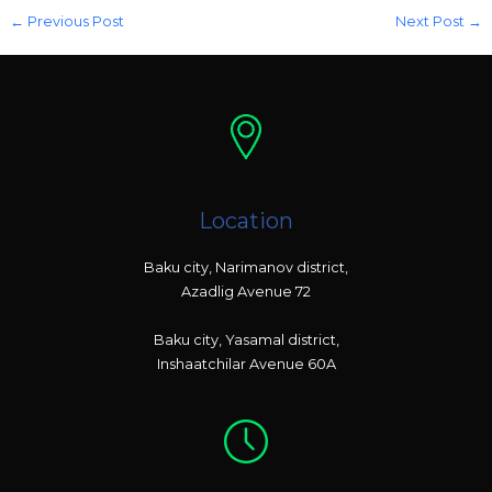
←
Previous Post
Next Post
→
Location
Baku city, Narimanov district,
Azadlig Avenue 72
Baku city, Yasamal district,
Inshaatchilar Avenue 60A