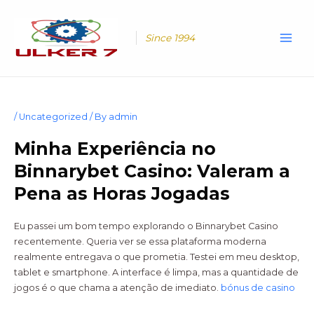
Skip
Main
to
Men
content
Since 1994
/
Uncategorized
/ By
admin
Minha Experiência no
Binnarybet Casino: Valeram a
Pena as Horas Jogadas
Eu passei um bom tempo explorando o Binnarybet Casino
recentemente. Queria ver se essa plataforma moderna
realmente entregava o que prometia. Testei em meu desktop,
tablet e smartphone. A interface é limpa, mas a quantidade de
jogos é o que chama a atenção de imediato.
bónus de casino