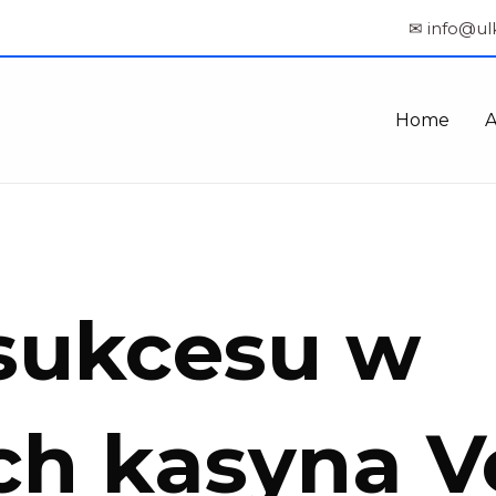
✉ info@ul
Home
 sukcesu w
ch kasyna V