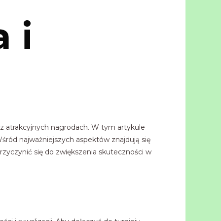
 i
az atrakcyjnych nagrodach. W tym artykule
Wśród najważniejszych aspektów znajdują się
przyczynić się do zwiększenia skuteczności w