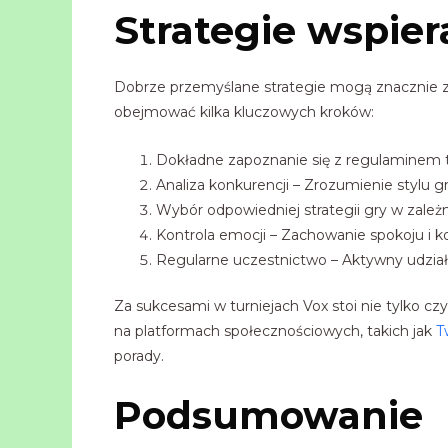
Strategie wspier
Dobrze przemyślane strategie mogą znacznie z
obejmować kilka kluczowych kroków:
Dokładne zapoznanie się z regulaminem t
Analiza konkurencji – Zrozumienie stylu g
Wybór odpowiedniej strategii gry w zależn
Kontrola emocji – Zachowanie spokoju i ko
Regularne uczestnictwo – Aktywny udział
Za sukcesami w turniejach Vox stoi nie tylko cz
na platformach społecznościowych, takich jak
T
porady.
Podsumowanie