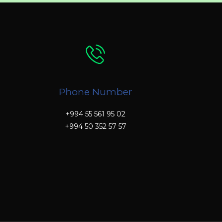
Phone Number
+994 55 561 95 02
+994 50 352 57 57