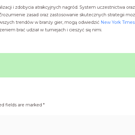
alizacji i zdobycia atrakcyjnych nagród. System uczestnictwa or
 Zrozumienie zasad oraz zastosowanie skutecznych strategii mo
wszych trendów w branży gier, mogą odwiedzić
New York Times
niem brać udział w turniejach i cieszyć się nimi.
ed fields are marked
*