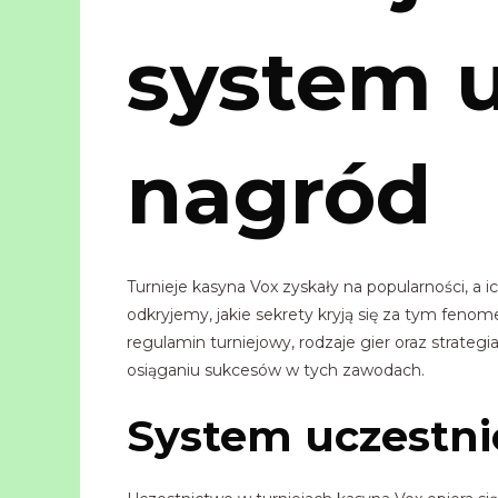
system u
nagród
Turnieje kasyna Vox zyskały na popularności, a
odkryjemy, jakie sekrety kryją się za tym feno
regulamin turniejowy, rodzaje gier oraz strate
osiąganiu sukcesów w tych zawodach.
System uczestni