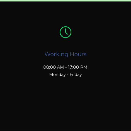
Working Hours
08:00 AM - 17:00 PM
Monday - Friday