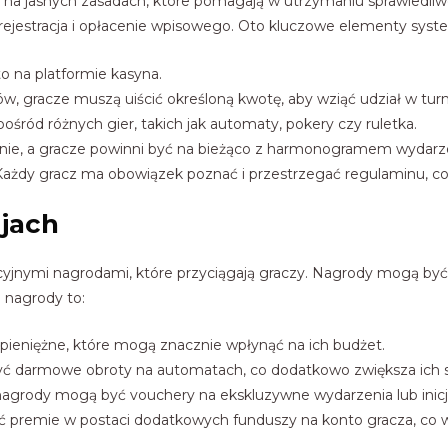
 na jasnych zasadach, które pomagają w utrzymaniu sprawiedliwośc
rejestracja i opłacenie wpisowego. Oto kluczowe elementy syst
o na platformie kasyna.
, gracze muszą uiścić określoną kwotę, aby wziąć udział w turn
śród różnych gier, takich jak automaty, pokery czy ruletka.
larnie, a gracze powinni być na bieżąco z harmonogramem wydarz
żdy gracz ma obowiązek poznać i przestrzegać regulaminu, co je
ejach
kcyjnymi nagrodami, które przyciągają graczy. Nagrody mogą być 
 nagrody to:
ieniężne, które mogą znacznie wpłynąć na ich budżet.
ć darmowe obroty na automatach, co dodatkowo zwiększa ich s
nagrody mogą być vouchery na ekskluzywne wydarzenia lub inic
 premie w postaci dodatkowych funduszy na konto gracza, co w