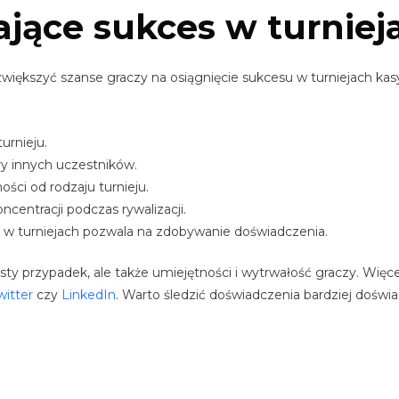
ające sukces w turniej
większyć szanse graczy na osiągnięcie sukcesu w turniejach k
urnieju.
ry innych uczestników.
ości od rodzaju turnieju.
ncentracji podczas rywalizacji.
 w turniejach pozwala na zdobywanie doświadczenia.
ysty przypadek, ale także umiejętności i wytrwałość graczy. Więc
witter
czy
LinkedIn
. Warto śledzić doświadczenia bardziej doświ