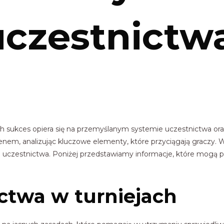
czestnictwa
 ich sukces opiera się na przemyślanym systemie uczestnictwa or
menem, analizując kluczowe elementy, które przyciągają graczy. 
gia uczestnictwa. Poniżej przedstawiamy informacje, które mogą 
ctwa w turniejach