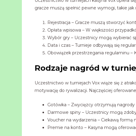
Uczestnictwo w turniejach kasyna Vox opiera się
gracze muszą spełnić pewne wymogi, takie jak 
Rejestracja – Gracze muszą stworzyć kont
Opłata wpisowa – W większości przypadków
Wybór gry – Uczestnicy mogą wybierać spo
Data i czas – Turnieje odbywają się regu
Obowiązek przestrzegania regulaminu – Ka
Rodzaje nagród w turni
Uczestnictwo w turniejach Vox wiąże się z atra
motywację do rywalizacji. Najczęściej oferowane
Gotówka – Zwycięzcy otrzymują nagrody p
Darmowe spiny – Uczestnicy mogą zdoby
Voucher na wydarzenia – Ciekawą formą 
Premie na konto – Kasyna mogą oferować