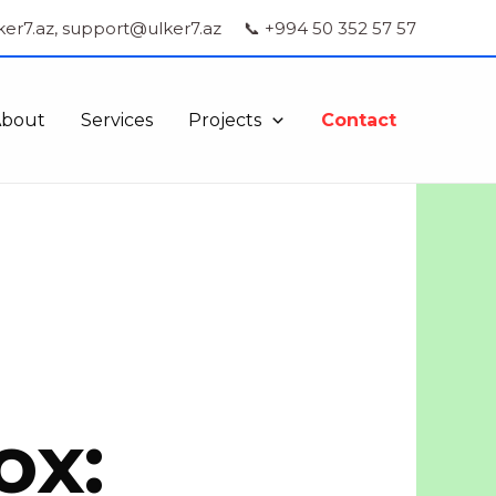
ker7.az, support@ulker7.az
📞 +994 50 352 57 57
About
Services
Projects
Contact
ox: