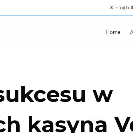
✉ info@ul
Home
 sukcesu w
ch kasyna V