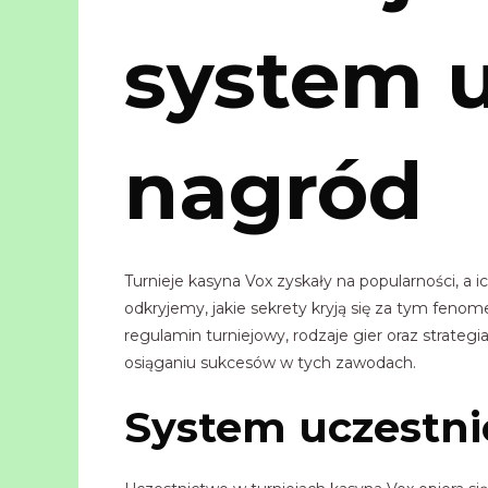
system u
nagród
Turnieje kasyna Vox zyskały na popularności, a
odkryjemy, jakie sekrety kryją się za tym feno
regulamin turniejowy, rodzaje gier oraz strate
osiąganiu sukcesów w tych zawodach.
System uczestni