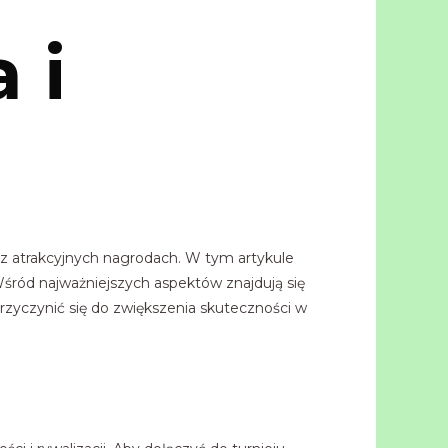
 i
az atrakcyjnych nagrodach. W tym artykule
Wśród najważniejszych aspektów znajdują się
przyczynić się do zwiększenia skuteczności w