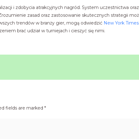
alizacji i zdobycia atrakcyjnych nagród. System uczestnictwa or
 Zrozumienie zasad oraz zastosowanie skutecznych strategii mo
wszych trendów w branży gier, mogą odwiedzić
New York Times
niem brać udział w turniejach i cieszyć się nimi.
ed fields are marked
*