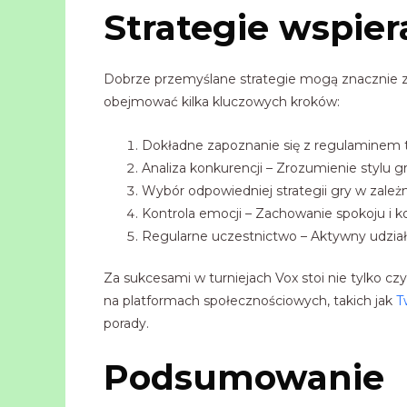
Strategie wspier
Dobrze przemyślane strategie mogą znacznie z
obejmować kilka kluczowych kroków:
Dokładne zapoznanie się z regulaminem t
Analiza konkurencji – Zrozumienie stylu g
Wybór odpowiedniej strategii gry w zależn
Kontrola emocji – Zachowanie spokoju i ko
Regularne uczestnictwo – Aktywny udział
Za sukcesami w turniejach Vox stoi nie tylko cz
na platformach społecznościowych, takich jak
T
porady.
Podsumowanie