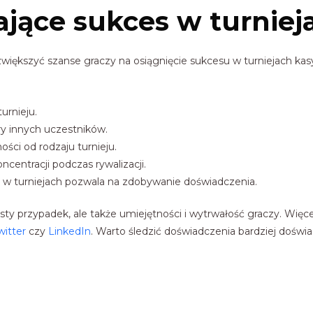
ające sukces w turniej
większyć szanse graczy na osiągnięcie sukcesu w turniejach k
urnieju.
ry innych uczestników.
ości od rodzaju turnieju.
ncentracji podczas rywalizacji.
 w turniejach pozwala na zdobywanie doświadczenia.
ysty przypadek, ale także umiejętności i wytrwałość graczy. Więc
witter
czy
LinkedIn
. Warto śledzić doświadczenia bardziej doświ