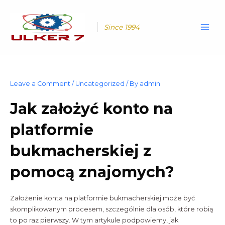
Skip
Main
to
Men
content
Since 1994
Leave a Comment
/
Uncategorized
/ By
admin
Jak założyć konto na
platformie
bukmacherskiej z
pomocą znajomych?
Założenie konta na platformie bukmacherskiej może być
skomplikowanym procesem, szczególnie dla osób, które robią
to po raz pierwszy. W tym artykule podpowiemy, jak