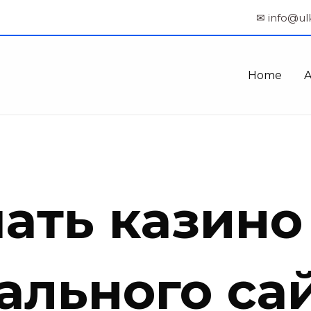
✉ info@ul
Home
чать казино
ального са