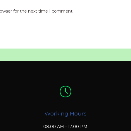
rowser for the next time I comment.
Working Hours
08:00 AM - 17:00 PM