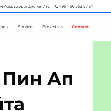
ker7.az, support@ulker7.az
📞 +994 50 352 57 57
About
Services
Projects
Contact
 Пин Ап
йта