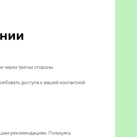
ании
 через третьи стороны.
ребовать доступа к вашей контактной
нашим рекомендациям. Пользуясь