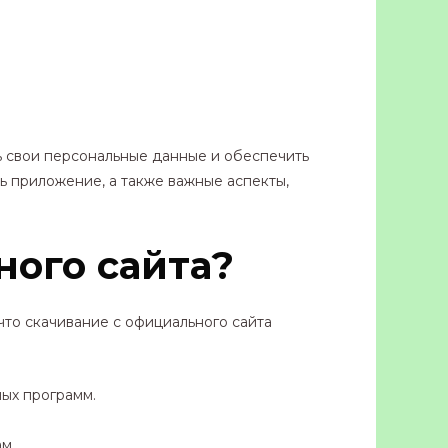
ть свои персональные данные и обеспечить
ь приложение, а также важные аспекты,
ного сайта?
что скачивание с официального сайта
ых программ.
м.