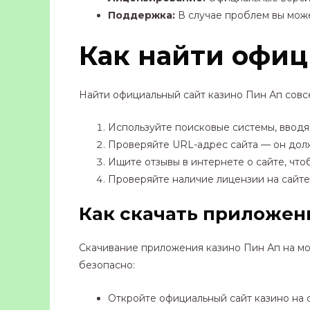
Поддержка:
В случае проблем вы мож
Как найти офиц
Найти официальный сайт казино Пин Ап совс
Используйте поисковые системы, вводя
Проверяйте URL-адрес сайта — он должен
Ищите отзывы в интернете о сайте, чтоб
Проверяйте наличие лицензии на сайте,
Как скачать приложен
Скачивание приложения казино Пин Ап на мо
безопасно:
Откройте официальный сайт казино на 