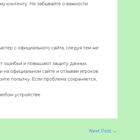
му контенту. Не забывайте о важности
ьютер с официального сайта, следуя тем же
т ошибки и повышают защиту данных.
 на официальном сайте и отзывам игроков.
ите попытку. Если проблема сохраняется,
любом устройстве.
Next Post
→