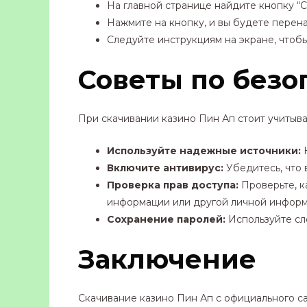
На главной странице найдите кнопку “
Нажмите на кнопку, и вы будете перен
Следуйте инструкциям на экране, чтоб
Советы по безо
При скачивании казино Пин Ап стоит учитыва
Используйте надежные источники:
Н
Включите антивирус:
Убедитесь, что 
Проверка прав доступа:
Проверьте, к
информации или другой личной информ
Сохранение паролей:
Используйте сл
Заключение
Скачивание казино Пин Ап с официального с