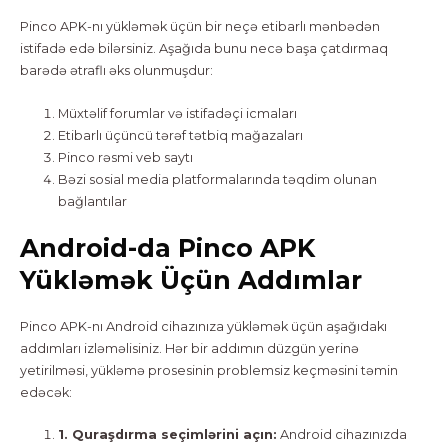
Pinco APK-nı yükləmək üçün bir neçə etibarlı mənbədən
istifadə edə bilərsiniz. Aşağıda bunu necə başa çatdırmaq
barədə ətraflı əks olunmuşdur:
Müxtəlif forumlar və istifadəçi icmaları
Etibarlı üçüncü tərəf tətbiq mağazaları
Pinco rəsmi veb saytı
Bəzi sosial media platformalarında təqdim olunan
bağlantılar
Android-da Pinco APK
Yükləmək Üçün Addımlar
Pinco APK-nı Android cihazınıza yükləmək üçün aşağıdakı
addımları izləməlisiniz. Hər bir addımın düzgün yerinə
yetirilməsi, yükləmə prosesinin problemsiz keçməsini təmin
edəcək:
1. Quraşdırma seçimlərini açın:
Android cihazınızda