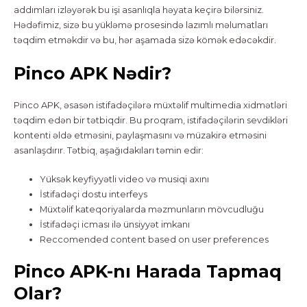
addımları izləyərək bu işi asanlıqla həyata keçirə bilərsiniz.
Hədəfimiz, sizə bu yükləmə prosesində lazımlı məlumatları
təqdim etməkdir və bu, hər aşamada sizə kömək edəcəkdir.
Pinco APK Nədir?
Pinco APK, əsasən istifadəçilərə müxtəlif multimedia xidmətləri
təqdim edən bir tətbiqdir. Bu proqram, istifadəçilərin sevdikləri
kontenti əldə etməsini, paylaşmasını və müzakirə etməsini
asanlaşdırır. Tətbiq, aşağıdakıları təmin edir:
Yüksək keyfiyyətli video və musiqi axını
İstifadəçi dostu interfeys
Müxtəlif kateqoriyalarda məzmunların mövcudluğu
İstifadəçi icması ilə ünsiyyət imkanı
Reccomended content based on user preferences
Pinco APK-nı Harada Tapmaq
Olar?