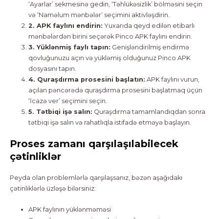
‘Ayarlar’ sekmesinə gedin, ‘Təhlükəsizlik’ bölməsini seçin
və ‘Naməlum mənbələr’ seçimini aktivləşdirin.
2. APK faylını endirin:
Yuxarıda qeyd edilən etibarlı
mənbələrdən birini seçərək Pinco APK faylını endirin.
3. Yüklənmiş faylı tapın:
Genişləndirilmiş endirmə
qovluğunuzu açın və yükləmiş olduğunuz Pinco APK
dosyasını tapın.
4. Quraşdırma prosesini başlatın:
APK faylını vurun,
açılan pəncərədə quraşdırma prosesini başlatmaq üçün
‘İcazə ver’ seçimini seçin.
5. Tətbiqi işə salın:
Quraşdırma tamamlandıqdan sonra
tətbiqi işə salın və rahatlıqla istifadə etməyə başlayın.
Proses zamanı qarşılaşılabilecek
çətinliklər
Peyda olan problemlərlə qarşılaşsanız, bəzən aşağıdakı
çətinliklərlə üzləşə bilərsiniz:
APK faylının yüklənməməsi