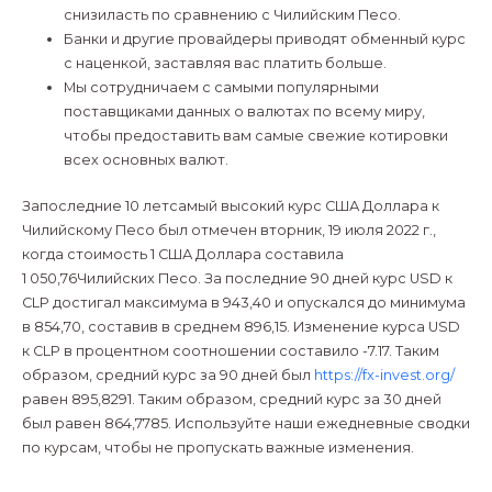
снизиласть по сравнению с Чилийским Песо.
Банки и другие провайдеры приводят обменный курс
с наценкой, заставляя вас платить больше.
Мы сотрудничаем с самыми популярными
поставщиками данных о валютах по всему миру,
чтобы предоставить вам самые свежие котировки
всех основных валют.
Запоследние 10 летсамый высокий курс США Доллара к
Чилийскому Песо был отмечен вторник, 19 июля 2022 г.,
когда стоимость 1 США Доллара составила
1 050,76Чилийских Песо. За последние 90 дней курс USD к
CLP достигал максимума в 943,40 и опускался до минимума
в 854,70, составив в среднем 896,15. Изменение курса USD
к CLP в процентном соотношении составило -7.17. Таким
образом, средний курс за 90 дней был
https://fx-invest.org/
равен 895,8291. Таким образом, средний курс за 30 дней
был равен 864,7785. Используйте наши ежедневные сводки
по курсам, чтобы не пропускать важные изменения.