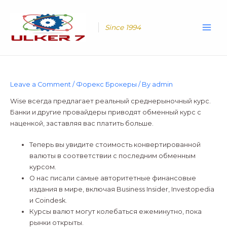
Skip
Main
to
Men
content
Since 1994
Leave a Comment
/
Форекс Брокеры
/ By
admin
Wise всегда предлагает реальный среднерыночный курс.
Банки и другие провайдеры приводят обменный курс с
наценкой, заставляя вас платить больше.
Теперь вы увидите стоимость конвертированной
валюты в соответствии с последним обменным
курсом.
О нас писали самые авторитетные финансовые
издания в мире, включая Business Insider, Investopedia
и Coindesk.
Курсы валют могут колебаться ежеминутно, пока
рынки открыты.