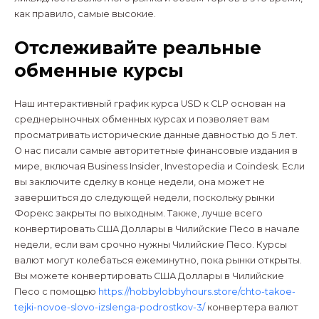
как правило, самые высокие.
Отслеживайте реальные
обменные курсы
Наш интерактивный график курса USD к CLP основан на
среднерыночных обменных курсах и позволяет вам
просматривать исторические данные давностью до 5 лет.
О нас писали самые авторитетные финансовые издания в
мире, включая Business Insider, Investopedia и Coindesk. Если
вы заключите сделку в конце недели, она может не
завершиться до следующей недели, поскольку рынки
Форекс закрыты по выходным. Также, лучше всего
конвертировать США Доллары в Чилийские Песо в начале
недели, если вам срочно нужны Чилийские Песо. Курсы
валют могут колебаться ежеминутно, пока рынки открыты.
Вы можете конвертировать США Доллары в Чилийские
Песо с помощью
https://hobbylobbyhours.store/chto-takoe-
tejki-novoe-slovo-izslenga-podrostkov-3/
конвертера валют