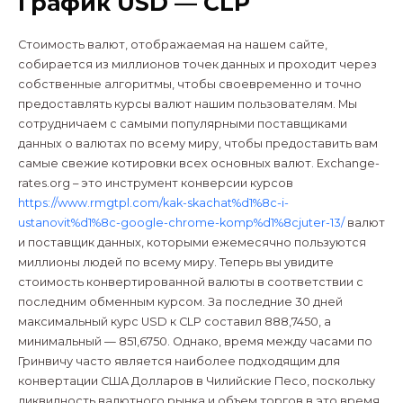
График USD — CLP
Стоимость валют, отображаемая на нашем сайте,
собирается из миллионов точек данных и проходит через
собственные алгоритмы, чтобы своевременно и точно
предоставлять курсы валют нашим пользователям. Мы
сотрудничаем с самыми популярными поставщиками
данных о валютах по всему миру, чтобы предоставить вам
самые свежие котировки всех основных валют. Exchange-
rates.org – это инструмент конверсии курсов
https://www.rmgtpl.com/kak-skachat%d1%8c-i-
ustanovit%d1%8c-google-chrome-komp%d1%8cjuter-13/
валют
и поставщик данных, которыми ежемесячно пользуются
миллионы людей по всему миру. Теперь вы увидите
стоимость конвертированной валюты в соответствии с
последним обменным курсом. За последние 30 дней
максимальный курс USD к CLP составил 888,7450, а
минимальный — 851,6750. Однако, время между часами по
Гринвичу часто является наиболее подходящим для
конвертации США Долларов в Чилийские Песо, поскольку
ликвидность валютного рынка и объем торгов в это время,