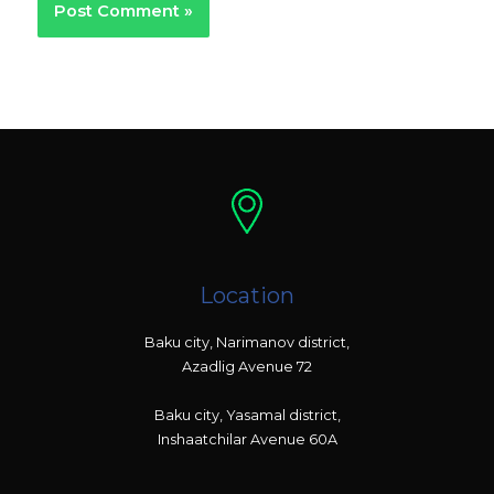
Location
Baku city, Narimanov district,
Azadlig Avenue 72
Baku city, Yasamal district,
Inshaatchilar Avenue 60A