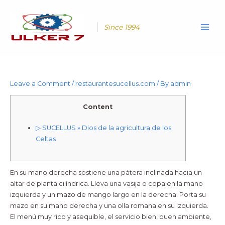
Skip
Main
to
Men
content
Since 1994
Leave a Comment
/
restaurantesucellus.com
/ By
admin
Content
▷ SUCELLUS » Dios de la agricultura de los
Celtas
En su mano derecha sostiene una pátera inclinada hacia un
altar de planta cilíndrica. Lleva una vasija o copa en la mano
izquierda y un mazo de mango largo en la derecha. Porta su
mazo en su mano derecha y una olla romana en su izquierda.
El menú muy rico y asequible, el servicio bien, buen ambiente,