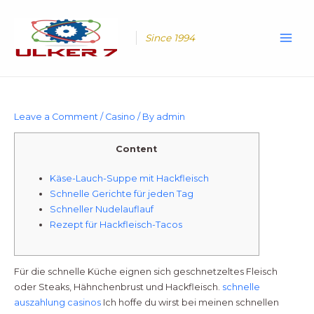
Skip
Main
to
Men
content
Since 1994
Leave a Comment
/
Casino
/ By
admin
Content
Käse-Lauch-Suppe mit Hackfleisch
Schnelle Gerichte für jeden Tag
Schneller Nudelauflauf
Rezept für Hackfleisch-Tacos
Für die schnelle Küche eignen sich geschnetzeltes Fleisch
oder Steaks, Hähnchenbrust und Hackfleisch.
schnelle
auszahlung casinos
Ich hoffe du wirst bei meinen schnellen