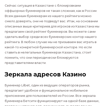
Сейчас ситуация в Казахстане с блокировками
оффшорных букмекеров не такая сложная, как в России.
Всем данным букмекерам из нашего рейтинга можно
смело доверять, они не подведут вас. Итак, на основании
описанных выше критериев для игроков из Казахстана мы
предлагаем свой рейтинг букмекеров. Вы можете сами
сделать выбор среди всех букмекерских контор нашего
рейтинга. В любом случае мы не призываем вас играть в
какой-то конкретной букмекерской конторе. Но если
ставить в нелегальных букмекерах Казахстана, стоит
помнить, что они периодически блокируются
представителями власти.
Зеркала адресов Казино
Букмекер Lilbet, один из ведущих операторов рынка,
предлагает удобное и функциональное мобильное
приложение для пользователей из России. Все зеркала
букмекера Бетсити функционируют на одной базе данных,