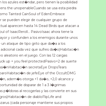
os azules est�ndar, pero tienen la posibilidad
Opens the unopenableCuando se usa esta piedra
sh como Tainted CainSoul of EdenEmbrace
ar se pueden elegir de cualquier grupo de
tual aparecen hasta 14 Dead Birds que atacan a
 of IsaacReroll… PasivoIsaac ahora tiene la
mayor y confunden a los enemigos durante unos
 un ataque de tipo grito que da�a a los
dicional cada vez que sufres da�o)Habitaci�n
aleatorio en el juego. Con las 12 cargas
ck up + you feel protectedPasivo+2 de suerte
fusi�nHabitaci�n secretaEye DropsTears
sparoHabitaci�n de jefeEye of the OccultDMG
cci�n, adem�s otorga +1 da�o, +2,0 alcance y
ortunidad de disparar de 1 a 3 l�grimas
s p�ldoras al recogerlas y las convierte en sus
os)Habitaci�n de diabloFlipLife and
zarus (cada personaje mantiene sus propios