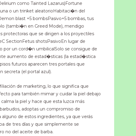
 Delirium como Tainted Lazarus)Fortune
una o un trinket aleatorioHabitaci�n del
sDemon blast +5 bombsPasivo+5 bombas, tus
iablo (tambi�n en Greed Mode), mendigo
 protectoras que se dirigen a los proyectiles
meC SectionFetus shotsPasivoEn lugar de
o por un cord�n umbilicalSolo se consigue de
te aumento de estad�sticas (la estad�stica
pisos futuros aparecen tres portales que
n secreta (el portal azul).
iliación de marketing, lo que significa que
fecto para también mimar y cuidar la piel debajo
 calma la piel y hace que esta luzca más
os barbudos, adoptas un compromiso de
a alguno de estos ingredientes, ya que verás
rba de tres días y que simplemente se
o no del aceite de barba.