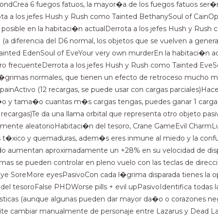
ndCrea 6 fuegos fatuos, la mayor�a de los fuegos fatuos ser�n l
rota a los jefes Hush y Rush como Tainted BethanySoul of Cain
da posible en la habitaci�n actualDerrota a los jefes Hush y Ru
 (a diferencia del D6 normal, los objetos que se vuelven a gener
Tainted EdenSoul of EveYour very own murderEn la habitaci�n ac
 frecuenteDerrota a los jefes Hush y Rush como Tainted EveSoul
as l�grimas normales, que tienen un efecto de retroceso mucho 
nActivo (12 recargas, se puede usar con cargas parciales)Hace
o y tama�o cuantas m�s cargas tengas, puedes ganar 1 carga a
rgas)Te da una llama orbital que representa otro objeto pasivo 
mente aleatorioHabitaci�n del tesoro, Crane GameEvil CharmLu
as t�xico y quemaduras, adem�s eres inmune al miedo y la con
erdo aumentan aproximadamente un +28% en su velocidad de di
imas se pueden controlar en pleno vuelo con las teclas de dire
Eye SoreMore eyesPasivoCon cada l�grima disparada tienes la op
del tesoroFalse PHDWorse pills + evil upPasivoIdentifica todas la
sticas (aunque algunas pueden dar mayor da�o o corazones negr
ite cambiar manualmente de personaje entre Lazarus y Dead La