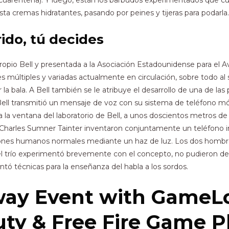
 cuarentena). Y luego, están los barbudos experimentados que 
sta cremas hidratantes, pasando por peines y tijeras para podarla.
rido, tú decides
propio Bell y presentada a la Asociación Estadounidense para el Av
es múltiples y variadas actualmente en circulación, sobre todo al 
ar la bala. A Bell también se le atribuye el desarrollo de una de 
 Bell transmitió un mensaje de voz con su sistema de teléfono móv
a la ventana del laboratorio de Bell, a unos doscientos metros de
tente Charles Sumner Tainter inventaron conjuntamente un teléfono
iones humanos normales mediante un haz de luz.​​ Los dos hombr
l trío experimentó brevemente con el concepto, no pudieron desar
ó técnicas para la enseñanza del habla a los sordos.
way Event with GameL
Duty & Free Fire Game P