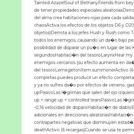
Tainted AzazelSoul of BethanyFriends from beyo
de tener propiedades especiales aleatoriasDer
del alma crea habitaciones rojas para cada sali
chaosActiva los efectos de los objetos D6 y D20
objetos)Derrota a los jefes Hush y Rush como 
todos los enemigos, causando un da�o bajo pero
posibilidad de disparar un pu�o en lugar de l
segundosHabitaci�n del tesoroLarynxHear my pai
enemigos cercanos (su efecto aumenta en da�
del tesoroLemegetonItem summonerActivo (6 reca
completas puedes producir un efecto completa
y ya no sufres da�o por efectos de veneno, g
upPasivoLas l�grimas que salen del ojo izqui
up + range up + controlled tearsPasivoLas l�gr
-0,16 velocidad de disparoHabitaci�n de diablo
adicionales en direcciones aleatoriasHabitaci�n 
contrapartes negativas que disminuyen estad�
deathActivo (6 recargas)Cuando se usa te perm