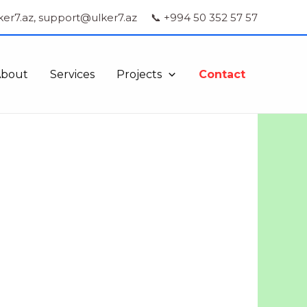
ker7.az, support@ulker7.az
📞 +994 50 352 57 57
About
Services
Projects
Contact