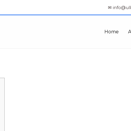
✉ info@ul
Home