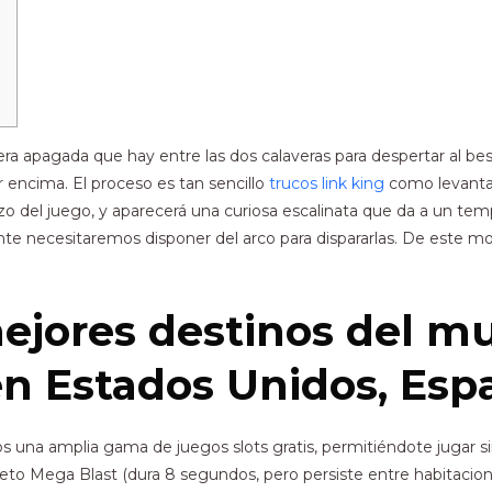
ra apagada que hay entre las dos calaveras para despertar al best
encima. El proceso es tan sencillo
trucos link king
como levantar
zo del juego, y aparecerá una curiosa escalinata que da a un te
 necesitaremos disponer del arco para dispararlas. De este modo
mejores destinos del m
en Estados Unidos, Esp
na amplia gama de juegos slots gratis, permitiéndote jugar sin 
objeto Mega Blast (dura 8 segundos, pero persiste entre habitaci