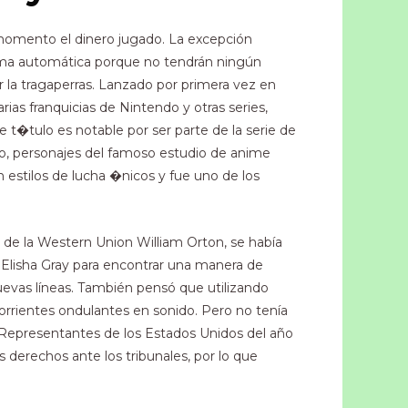
do momento el dinero jugado. La excepción
forma automática porque no tendrán ningún
r la tragaperras. Lanzado por primera vez en
ias franquicias de Nintendo y otras series,
 t�tulo es notable por ser parte de la serie de
o, personajes del famoso estudio de anime
n estilos de lucha �nicos y fue uno de los
e de la Western Union William Orton, se había
 Elisha Gray para encontrar una manera de
nuevas líneas.​ También pensó que utilizando
orrientes ondulantes en sonido.​ Pero no tenía
e Representantes de los Estados Unidos del año
 derechos ante los tribunales, por lo que