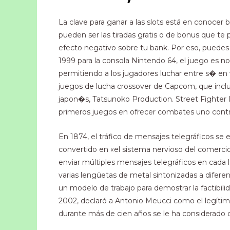
La clave para ganar a las slots está en conocer 
pueden ser las tiradas gratis o de bonus que t
efecto negativo sobre tu bank. Por eso, puedes 
1999 para la consola Nintendo 64, el juego es no
permitiendo a los jugadores luchar entre s� en v
juegos de lucha crossover de Capcom, que incl
japon�s, Tatsunoko Production. Street Fighter II
primeros juegos en ofrecer combates uno contr
En 1874, el tráfico de mensajes telegráficos se
convertido en «el sistema nervioso del comerci
enviar múltiples mensajes telegráficos en cada l
varias lengüetas de metal sintonizadas a diferen
un modelo de trabajo para demostrar la factibil
2002, declaró a Antonio Meucci como el legítimo
durante más de cien años se le ha considerado c