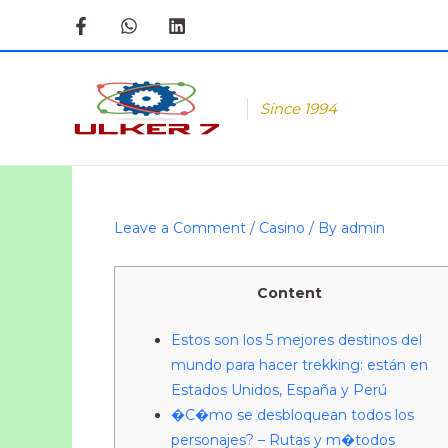
Skip
to
content
Since 1994
Leave a Comment
/
Casino
/ By
admin
Content
Estos son los 5 mejores destinos del
mundo para hacer trekking: están en
Estados Unidos, España y Perú
�C�mo se desbloquean todos los
personajes? – Rutas y m�todos