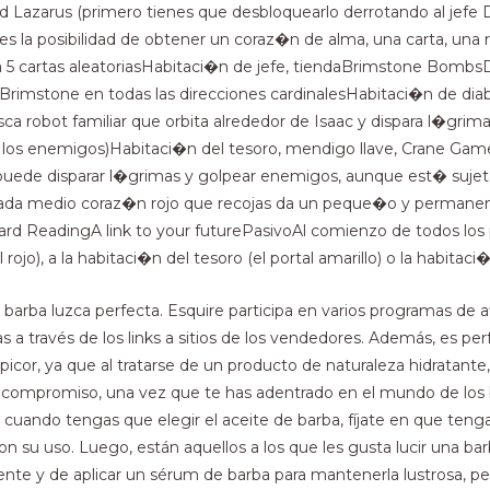
ed Lazarus (primero tienes que desbloquearlo derrotando al jefe
s la posibilidad de obtener un coraz�n de alma, una carta, una r
5 cartas aleatoriasHabitaci�n de jefe, tiendaBrimstone Bomb
 Brimstone en todas las direcciones cardinalesHabitaci�n de d
robot familiar que orbita alrededor de Isaac y dispara l�grimas
 los enemigos)Habitaci�n del tesoro, mendigo llave, Crane Ga
puede disparar l�grimas y golpear enemigos, aunque est� sujet
Cada medio coraz�n rojo que recojas da un peque�o y permanen
ard ReadingA link to your futurePasivoAl comienzo de todos los 
 rojo), a la habitaci�n del tesoro (el portal amarillo) o la habitaci�
barba luzca perfecta. Esquire participa en varios programas de af
 a través de los links a sitios de los vendedores. Además, es per
cor, ya que al tratarse de un producto de naturaleza hidratante,
s un compromiso, una vez que te has adentrado en el mundo de l
 cuando tengas que elegir el aceite de barba, fíjate en que teng
 su uso. Luego, están aquellos a los que les gusta lucir una ba
te y de aplicar un sérum de barba para mantenerla lustrosa, per