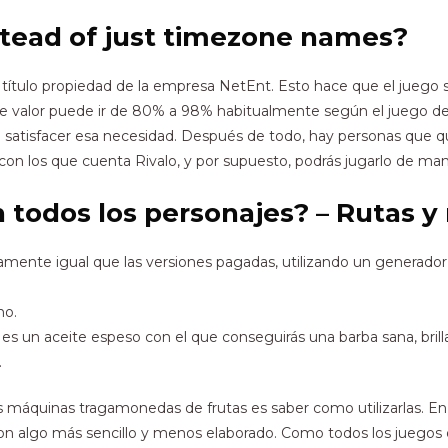
stead of just timezone names?
 título propiedad de la empresa NetEnt. Esto hace que el juego 
valor puede ir de 80% a 98% habitualmente según el juego del 
ara satisfacer esa necesidad. Después de todo, hay personas que
on los que cuenta Rivalo, y por supuesto, podrás jugarlo de manera
todos los personajes? – Rutas 
tamente igual que las versiones pagadas, utilizando un generado
no.
s un aceite espeso con el que conseguirás una barba sana, brill
.
as máquinas tragamonedas de frutas es saber como utilizarlas. 
on algo más sencillo y menos elaborado. Como todos los juegos 