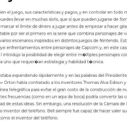
bien el juego, sus características y pagos, y en controlar en to
e puedes llevar en muchas slots, que sí que pueden jugarse de 
marcar el límite de dinero a jugar antes de empezar a hacer gira
table por ser el primero en la serie que combina personajes de var
arios escenarios inspirados en distintos juegos de Nintendo. Este
uye enfrentamientos entre personajes de Capcom y, en este cas
 introdujo la posibilidad de elegir entre m�ltiples personajes co
a uno que requer�an estrategia y habilidad t�cnica.
 estaba expandiendo rápidamente y en las palabras del President
o» Orton había contratado a los inventores Thomas Alva Edison y
ínea telegráfica para evitar el gran costo de la construcción de 
tes frecuencias (como en un arpa de boca) podría convertir las c
idad de estas ideas. Sin embargo, una resolución de la Cámara d
 inventor del teléfono. Bell siempre fue capaz de hacer valer sus
omo el inventor del teléfono.