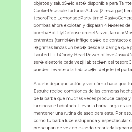
objetos y saludS�lo est� disponible para Taint
CookieReusable fortunesActivo (2 recargas)Tiene
tesoroFree LemonadeParty time! PasivoGenera 
bombas ahora explotan y disparan 4 l�seres de
bombaBot FlyDefense dronePasivo, familiarMosca 
entrantes (tambi�n inflige da�o de contacto a
l�grimas lanzas un beb� desde la barriga que 
Tainted LilithCandy HeartPower of lovePasivo
ser� aleatoria cada vez)Habitaci�n del tesoroC
pueden llevarte a la habitaci�n del jefe (el portal
A partir dejar que actúe y ver cómo hace que tu 
Esquire recibe comisiones de las compras hechas
de la barba que muchas veces produce caspa y pi
luminosa e hidratada. Llevar la barba larga e
mantener una rutina de aseo para esta. Por eso,
cómo tu barba luce estupenda y espectacular con
preocupan de vez en cuando recortarla ligeramen