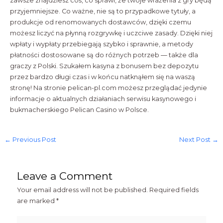
zawsze znajdziesz coś, co sprawi, że twoje wrażenia z gry będą
przyjemniejsze. Co ważne, nie są to przypadkowe tytuły, a
produkcje od renomowanych dostawców, dzięki czemu
możesz liczyć na płynną rozgrywkę i uczciwe zasady. Dzięki niej
wpłaty i wypłaty przebiegają szybko i sprawnie, a metody
płatności dostosowane są do różnych potrzeb — także dla
graczy z Polski. Szukałem kasyna z bonusem bez depozytu
przez bardzo długi czas i w końcu natknąłem się na waszą
stronę! Na stronie pelican-pl.com możesz przeglądać jedynie
informacje o aktualnych działaniach serwisu kasynowego i
bukmacherskiego Pelican Casino w Polsce.
←
Previous Post
Next Post
→
Leave a Comment
Your email address will not be published.
Required fields
are marked
*
Type