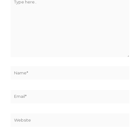
here..
Name*
Email*
Website