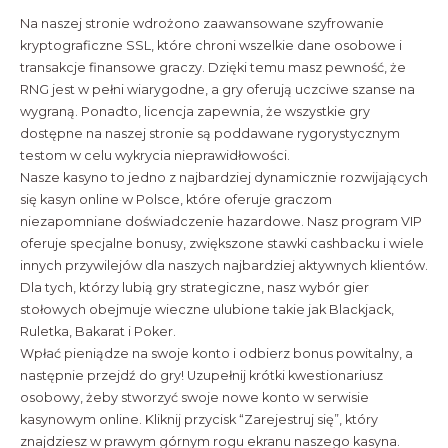
Na naszej stronie wdrożono zaawansowane szyfrowanie
kryptograficzne SSL, które chroni wszelkie dane osobowe i
transakcje finansowe graczy. Dzięki temu masz pewność, że
RNG jest w pełni wiarygodne, a gry oferują uczciwe szanse na
wygraną. Ponadto, licencja zapewnia, że wszystkie gry
dostępne na naszej stronie są poddawane rygorystycznym
testom w celu wykrycia nieprawidłowości.
Nasze kasyno to jedno z najbardziej dynamicznie rozwijających
się kasyn online w Polsce, które oferuje graczom
niezapomniane doświadczenie hazardowe. Nasz program VIP
oferuje specjalne bonusy, zwiększone stawki cashbacku i wiele
innych przywilejów dla naszych najbardziej aktywnych klientów.
Dla tych, którzy lubią gry strategiczne, nasz wybór gier
stołowych obejmuje wieczne ulubione takie jak Blackjack,
Ruletka, Bakarat i Poker.
Wpłać pieniądze na swoje konto i odbierz bonus powitalny, a
następnie przejdź do gry! Uzupełnij krótki kwestionariusz
osobowy, żeby stworzyć swoje nowe konto w serwisie
kasynowym online. Kliknij przycisk “Zarejestruj się”, który
znajdziesz w prawym górnym rogu ekranu naszego kasyna.