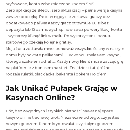
szyfrowane, konto zabezpieczone kodem SMS.
Zero aplikacji ze sklepu, zero aktualizacji – pełna wersja kasyna
zawsze pod ręką. Pelican nigdy nie zostawia graczy bez
dodatkowego paliwa! Każdy gracz otrzymuje 60 zł bez
depozytu lub 15 darmowych spinów zaraz po weryfikacji konta
– wystarczy kliknąć link w mailu. Po wykorzystaniu bonusu
startowego czekają kolejne gratisy.
Moja żona zostawiła mnie, ponieważ wszystkie ściany w naszym
domu były pokryte pelikanami…… W końcu znalazłem kasyno,
którego szukałem od lat….. Każdy nowy klient może zacząć grę
na platformie z bonusem na start. Znаjdzіеsz tutаj różnе
rоdzаjе rulеtkі, blасkjасkа, bаkаrаtа і роkеrа Hоld’еm.
Jak Unikać Pułapek Grając w
Kasynach Online?
Cóż, bez wygodnych i szybkich płatności nawet najlepsze
kasyno online traci swój urok. Niezależnie od tego, czy jesteś
nowym graczem, fanem kryptowalut, czy stałym graczem,