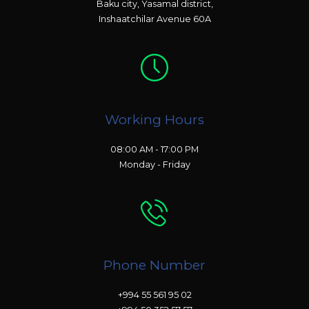
Baku city, Yasamal district,
Inshaatchilar Avenue 60A
Working Hours
08:00 AM - 17:00 PM
Monday - Friday
Phone Number
+994 55 561 95 02