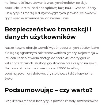
konieczności inwestowania własnych środków, co daje
poczucie kontroli nad początkową fazą nauki. Gracze, którzy
lubią ryzyko i marzą o dużych wygranych, powinni celować w
gry z wysoką zmiennością, dostępne u nas.
Bezpieczeństwo transakcji i
danych użytkowników
Nasze kasyno oferuje szeroki wybór popularnych slotów, które
cieszą się ogromnym zainteresowaniem graczy. Rejestracja w
Pelican Casino otwiera dostęp do szerokiej oferty gier w
kategoriach takich jak sloty, gry stołowe oraz kasyno na żywo.
Na naszej stronie znajdziesz ponad 5000 tytułów,
obejmujących gry slotowe, gry stołowe, a także kasyno na
żywo.
Podsumowując – czy warto?
Dzięki temu możesz bez ryzyka poznać zasady, przetestować