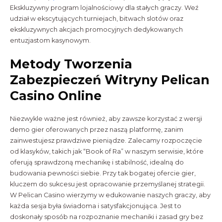
Ekskluzywny program lojalnościowy dla stałych graczy. Weź
udział w ekscytujących turniejach, bitwach slotów oraz
ekskluzywnych akcjach promocyjnych dedykowanych
entuzjastom kasynowym.
Metody Tworzenia
Zabezpieczeń Witryny Pelican
Casino Online
Niezwykle ważne jest również, aby zawsze korzystać z wersji
demo gier oferowanych przez naszą platformę, zanim
zainwestujesz prawdziwe pieniądze. Zalecamy rozpoczęcie
od klasyków, takich jak “Book of Ra” w naszym serwisie, które
oferują sprawdzoną mechanikę i stabilność, idealną do
budowania pewności siebie. Przy tak bogatej ofercie gier,
kluczem do sukcesu jest opracowanie przemyślanej strategii.
W Pelican Casino wierzymy w edukowanie naszych graczy, aby
każda sesja była świadoma i satysfakcjonująca. Jest to
doskonały sposób na rozpoznanie mechaniki i zasad gry bez