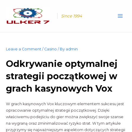
Skip
Main
to
Men
content
Since 1994
Leave a Comment
/
Casino
/ By
admin
Odkrywanie optymalnej
strategii początkowej w
grach kasynowych Vox
W grach kasynowych Vox kluczowym elementem sukcesu jest
opracowanie optymalnej strategii początkowej. Dzięki
właściwemu podejściu do gier można zwiększyć swoje szanse
na wygraną oraz zminimalizować ryzyko strat. W tym artykule
przyjrzymy się najważniejszym aspektom dotyczących strategii