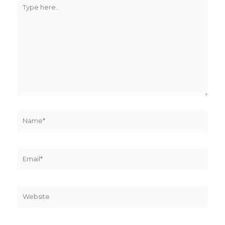
Type
here..
Name*
Email*
Website