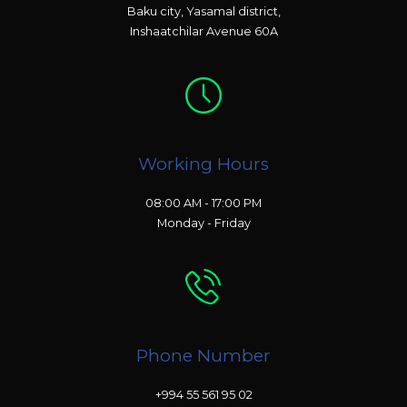
Baku city, Yasamal district,
Inshaatchilar Avenue 60A
Working Hours
08:00 AM - 17:00 PM
Monday - Friday
Phone Number
+994 55 561 95 02