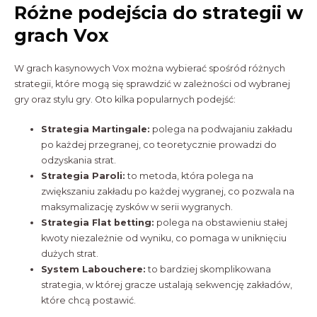
Różne podejścia do strategii w
grach Vox
W grach kasynowych Vox można wybierać spośród różnych
strategii, które mogą się sprawdzić w zależności od wybranej
gry oraz stylu gry. Oto kilka popularnych podejść:
Strategia Martingale:
polega na podwajaniu zakładu
po każdej przegranej, co teoretycznie prowadzi do
odzyskania strat.
Strategia Paroli:
to metoda, która polega na
zwiększaniu zakładu po każdej wygranej, co pozwala na
maksymalizację zysków w serii wygranych.
Strategia Flat betting:
polega na obstawieniu stałej
kwoty niezależnie od wyniku, co pomaga w uniknięciu
dużych strat.
System Labouchere:
to bardziej skomplikowana
strategia, w której gracze ustalają sekwencję zakładów,
które chcą postawić.