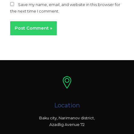
Save my name, email, and website in this browser for
the next time I comment.
Location
Baku city, Narimanov district,
Azadlig Avenue 72