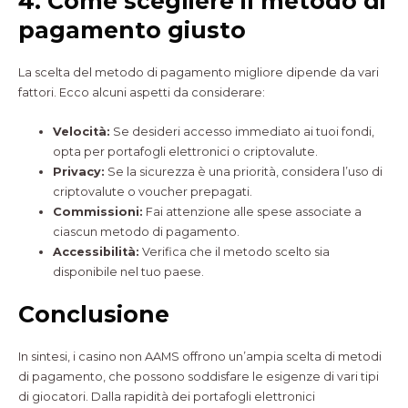
4. Come scegliere il metodo di
pagamento giusto
La scelta del metodo di pagamento migliore dipende da vari
fattori. Ecco alcuni aspetti da considerare:
Velocità:
Se desideri accesso immediato ai tuoi fondi,
opta per portafogli elettronici o criptovalute.
Privacy:
Se la sicurezza è una priorità, considera l’uso di
criptovalute o voucher prepagati.
Commissioni:
Fai attenzione alle spese associate a
ciascun metodo di pagamento.
Accessibilità:
Verifica che il metodo scelto sia
disponibile nel tuo paese.
Conclusione
In sintesi, i casino non AAMS offrono un’ampia scelta di metodi
di pagamento, che possono soddisfare le esigenze di vari tipi
di giocatori. Dalla rapidità dei portafogli elettronici