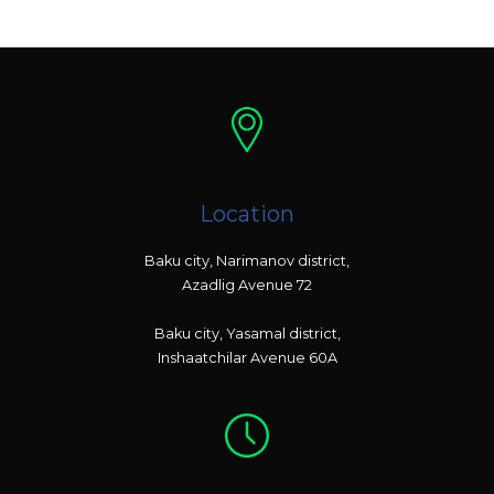
Location
Baku city, Narimanov district,
Azadlig Avenue 72
Baku city, Yasamal district,
Inshaatchilar Avenue 60A