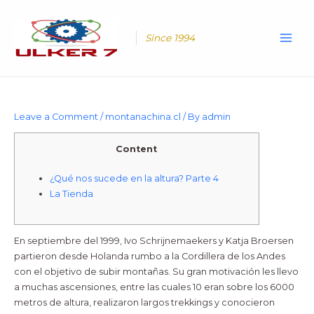
Skip
Main
to
Men
content
Since 1994
Leave a Comment
/
montanachina.cl
/ By
admin
Content
¿Qué nos sucede en la altura? Parte 4
La Tienda
En septiembre del 1999, Ivo Schrijnemaekers y Katja Broersen
partieron desde Holanda rumbo a la Cordillera de los Andes
con el objetivo de subir montañas. Su gran motivación les llevo
a muchas ascensiones, entre las cuales 10 eran sobre los 6000
metros de altura, realizaron largos trekkings y conocieron