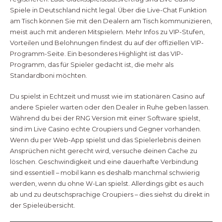
Spiele in Deutschland nicht legal. Über die Live-Chat Funktion
am Tisch können Sie mit den Dealern am Tisch kommunizieren,
meist auch mit anderen Mitspielern. Mehr Infos zu VIP-Stufen,
Vorteilen und Belohnungen findest du auf der offiziellen VIP-
Programm-Seite. Ein besonderes Highlight ist das VIP-
Programm, das für Spieler gedacht ist, die mehr als
Standardboni möchten.
Du spielst in Echtzeit und musst wie im stationären Casino auf
andere Spieler warten oder den Dealer in Ruhe geben lassen.
Während du bei der RNG Version mit einer Software spielst,
sind im Live Casino echte Croupiers und Gegner vorhanden.
Wenn du per Web-App spielst und das Spielerlebnis deinen
Ansprüchen nicht gerecht wird, versuche deinen Cache zu
löschen. Geschwindigkeit und eine dauerhafte Verbindung
sind essentiell – mobil kann es deshalb manchmal schwierig
werden, wenn du ohne W-Lan spielst. Allerdings gibt es auch
ab und zu deutschsprachige Croupiers – dies siehst du direkt in
der Spieleübersicht.