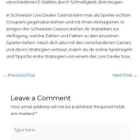
verschiedenen E-Wallets durch Schnelligkeit überzeugen.
In Schweizer Live Dealer Casinos kann man als Spieler echten
Croupiers gegenüberstehen und mit ihnen interagieren. In
einigen der Schweizer Casinos stehen dir Statistiken zur
Verfügung, welche Zahlen und Fakten zu den einzelnen
Spielen liefern. Mach dich also mit den verschiedenen Games
und deren Strategien vertraut, indem du dir online Spielregeln
und Tipps für erste Strategien von einem der Live Dealer bzw.
←
Previous Post
Next Post
→
Leave a Comment
Your email address will not be published.
Required fields
are marked
*
Type
here..