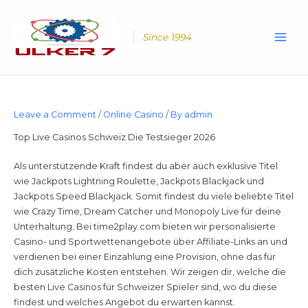
Skip
Main
to
Men
content
Since 1994
Leave a Comment
/
Online Casino
/ By
admin
Top Live Casinos Schweiz Die Testsieger 2026
Als unterstützende Kraft findest du aber auch exklusive Titel
wie Jackpots Lightning Roulette, Jackpots Blackjack und
Jackpots Speed Blackjack. Somit findest du viele beliebte Titel
wie Crazy Time, Dream Catcher und Monopoly Live für deine
Unterhaltung. Bei time2play.com bieten wir personalisierte
Casino- und Sportwettenangebote über Affiliate-Links an und
verdienen bei einer Einzahlung eine Provision, ohne das für
dich zusätzliche Kosten entstehen. Wir zeigen dir, welche die
besten Live Casinos für Schweizer Spieler sind, wo du diese
findest und welches Angebot du erwarten kannst.