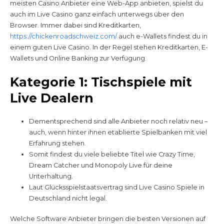
meisten Casino Anbieter eine Web-App anbieten, spielst du
auch im Live Casino ganz einfach unterwegs über den
Browser. Immer dabei sind Kreditkarten,
https://chickenroadschweiz.com/
auch e-Wallets findest du in
einem guten Live Casino. In der Regel stehen Kreditkarten, E-
Wallets und Online Banking zur Verfügung.
Kategorie 1: Tischspiele mit
Live Dealern
Dementsprechend sind alle Anbieter noch relativ neu –
auch, wenn hinter ihnen etablierte Spielbanken mit viel
Erfahrung stehen.
Somit findest du viele beliebte Titel wie Crazy Time,
Dream Catcher und Monopoly Live für deine
Unterhaltung.
Laut Glücksspielstaatsvertrag sind Live Casino Spiele in
Deutschland nicht legal.
Welche Software Anbieter bringen die besten Versionen auf