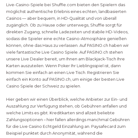
Live-Casino-Spiele bei Shuffle.com bieten den Spielern das
möglichst authentische Erlebnis eines echten, landbasierten
Casinos — aber bequem, in HD-Qualität und von überall
zugänglich. Ob zu Hause oder unterwegs, Shuffle sorgt für
direkten Zugang, schnelle Ladezeiten und stabile HD-Videos,
sodass die Spieler eine echte Casino-Atmosphäre genießen
können, ohne das Haus zu verlassen. Auf PASINO.ch haben wir
viele fantastische Live Casino Spiele. Auf PASINO.ch stehen
unsere Live Dealer bereit, um Ihnen am Blackjack-Tisch Ihre
Karten auszuteilen. Wenn Poker Ihr Lieblingsspiel ist, dann
kommen Sie einfach an einen Live Tisch. Registrieren Sie
einfach ein Konto auf PASINO.ch, um einige der besten Live
Casino Spiele der Schweiz zu spielen.
Hier geben wir einen Überblick, welche Anbieter zur Ein- und
Auszahlung zur Verfügung stehen, ob Gebühren anfallen und
welche Limits es gibt. Kreditkarten sind allzeit beliebte
Zahlungsoptionen – hier fallen allerdings manchmal Gebühren
für die Live Casino Echtgeld Einzahlung an. Paysafecard zum
Beispiel punktet durch Anonymität, während die