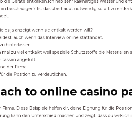
ie Geräte entkalken.Ich hab sehr kalkhaltiges Wasser und ent
n beschädigen? Ist das überhaupt notwendig so oft zu entkalken
ndet.
ie es ja anzeigt wenn sie entkalt werden will.?
leidest, auch wenn das Interview online stattfindet.
zu hinterlassen.
l zu viel entkalkt weil spezielle Schutzstoffe die Materialien 
 tassen angefüllt.
und der Firma.
für die Position zu verdeutlichen.
oach to online casino 
 Firma. Diese Beispiele helfen dir, deine Eignung für die Position
ung kann den Unterschied machen und zeigt, dass du wirklich int