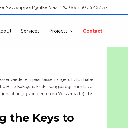
ker7.az, support@ulker7.az
📞 +994 50 352 57 57
About
Services
Projects
Contact
sser wieder ein paar tassen angefüllt. Ich habe
t…. Hallo Kaku,das Entkalkungsprogramm lässt
n (unabhängig von der realen Wasserhärte), das
g the Keys to