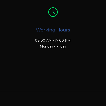
Working Hours
08:00 AM - 17:00 PM
Monday - Friday