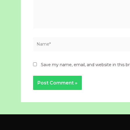
Name*
Save my name, email, and website in this b