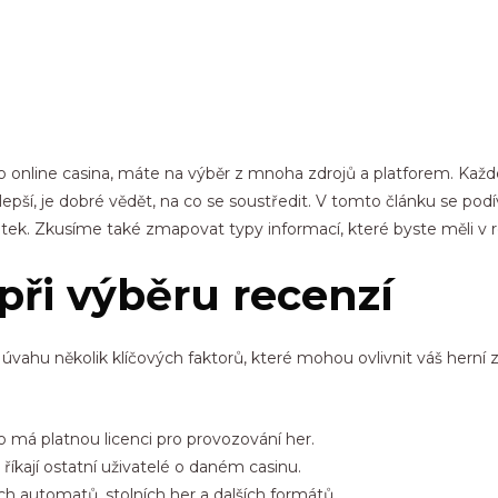
online casina, máte na výběr z mnoha zdrojů a platforem. Každé 
jlepší, je dobré vědět, na co se soustředit. V tomto článku se podí
ážitek. Zkusíme také zmapovat typy informací, které byste měli v 
 při výběru recenzí
 v úvahu několik klíčových faktorů, které mohou ovlivnit váš herní 
no má platnou licenci pro provozování her.
 říkají ostatní uživatelé o daném casinu.
h automatů, stolních her a dalších formátů.