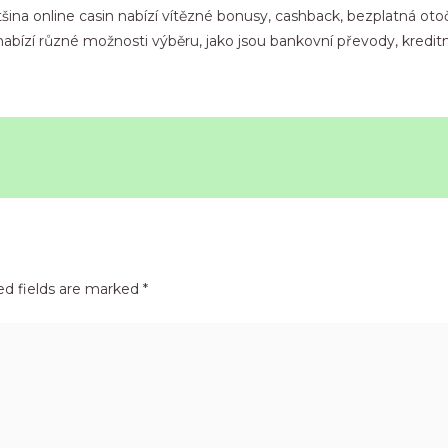
šina online casin nabízí vítězné bonusy, cashback, bezplatná oto
nabízí různé možnosti výběru, jako jsou bankovní převody, kredit
ed fields are marked
*