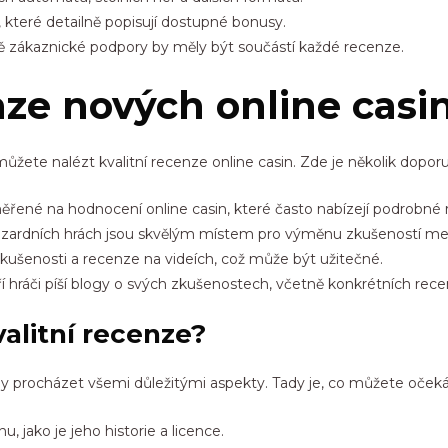
 které detailně popisují dostupné bonusy.
ě zákaznické podpory by měly být součástí každé recenze.
ze nových online casi
ůžete nalézt kvalitní recenze online casin. Zde je několik doporu
ěřené na hodnocení online casin, které často nabízejí podrobné 
azardních hrách jsou skvělým místem pro výměnu zkušeností mez
kušenosti a recenze na videích, což může být užitečné.
 hráči píší blogy o svých zkušenostech, včetně konkrétních recen
alitní recenze?
by procházet všemi důležitými aspekty. Tady je, co můžete oček
, jako je jeho historie a licence.