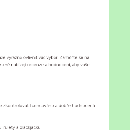
ůže výrazně ovlivnit váš výběr. Zaměřte se na
 které nabízejí recenze a hodnocení, aby vaše
.
eme zkontrolovat licencováno a dobře hodnocená
, rulety a blackjacku.