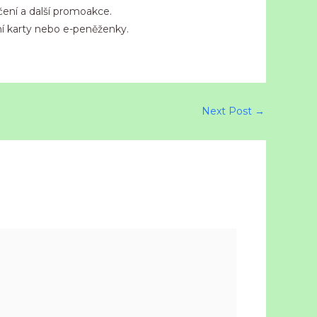
čení a další promoakce.
ní karty nebo e-peněženky.
Next Post
→