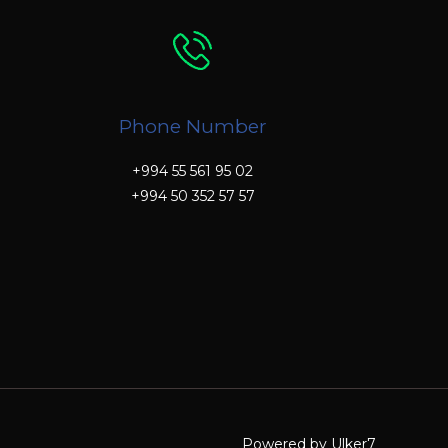
Phone Number
+994 55 561 95 02
+994 50 352 57 57
Powered by Ulker7