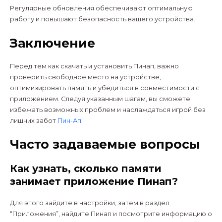
Регулярные обновления обеспечивают оптимальную
работу и повышают безопасность вашего устройства.
Заключение
Перед тем как скачать и установить Пинап, важно
проверить свободное место на устройстве,
оптимизировать память и убедиться в совместимости с
приложением. Следуя указанным шагам, вы сможете
избежать возможных проблем и наслаждаться игрой без
лишних забот
Пин-Ап
.
Часто задаваемые вопросы
Как узнать, сколько памяти
занимает приложение Пинап?
Для этого зайдите в настройки, затем в раздел
“Приложения”, найдите Пинап и посмотрите информацию о