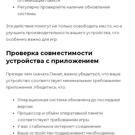
оптимизации памяти.
Регулярно проверяйте наличие обновлений
системы.
Эти действия помогут не только освободить место, но и
улучшить производительность вашего устройства, что
особенно важно для игр.
Проверка совместимости
устройства с приложением
Прежде чем скачать Пинап, важно убедиться, что ваше
устройство соответствует минимальным требованиям
приложения. Убедитесь, что:
Операционная система обновлена до последней
версии.
Процессор и объём оперативной памяти
соответствуют требованиям игры.
У вас стабильное интернет-соединение.
Ваше устройство поддерживает необходимую