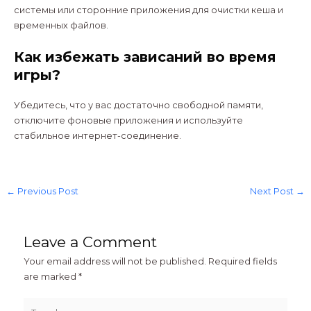
системы или сторонние приложения для очистки кеша и
временных файлов.
Как избежать зависаний во время
игры?
Убедитесь, что у вас достаточно свободной памяти,
отключите фоновые приложения и используйте
стабильное интернет-соединение.
←
Previous Post
Next Post
→
Leave a Comment
Your email address will not be published.
Required fields
are marked
*
Type