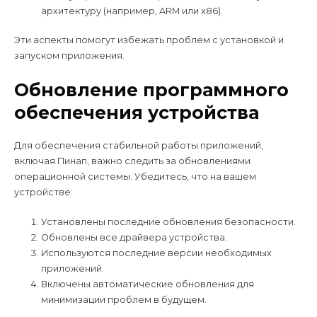
архитектуру (например, ARM или x86).
Эти аспекты помогут избежать проблем с установкой и
запуском приложения.
Обновление программного
обеспечения устройства
Для обеспечения стабильной работы приложений,
включая Пинап, важно следить за обновлениями
операционной системы. Убедитесь, что на вашем
устройстве:
Установлены последние обновления безопасности.
Обновлены все драйвера устройства.
Используются последние версии необходимых
приложений.
Включены автоматические обновления для
минимизации проблем в будущем.