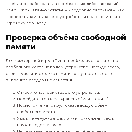
чтобы игра работала плавно, без каких-либо зависаний
или ошибок. В данной статье мы подробно расскажем, как
проверить память вашего устройства и подготовиться к
игровому процессу.
Проверка объёма свободной
памяти
Для комфортной игры в Пинап необходимо достаточно
свободного места на вашем устройстве. Прежде всего,
стоит выяснить, сколько памяти доступно. Для этого
выполните следующие действия:
Откройте настройки вашего устройства.
Перейдите в раздел “Хранение” или “Память”.
Посмотрите на графу, показывающую объём
свободного места.
Удалите ненужные файлы или приложения, если
памяти недостаточно.
Перезагрузите устройство для обновления