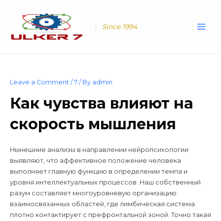
Skip
Main
to
Men
content
Since 1994
Leave a Comment
/
7
/ By
admin
Как чувства влияют на
скорость мышления
Нынешние анализы в направлении нейропсихологии
выявляют, что аффективное положение человека
выполняет главную функцию в определении темпа и
уровня интеллектуальных процессов. Наш собственный
разум составляет многоуровневую организацию
взаимосвязанных областей, где лимбическая система
плотно контактирует с префронтальной зоной. Точно такая