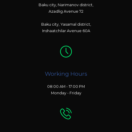
Baku city, Narimanov district,
Azadlig Avenue 72
Baku city, Yasamal district,
Inshaatchilar Avenue 60A
Working Hours
08:00 AM - 17:00 PM
Monday - Friday