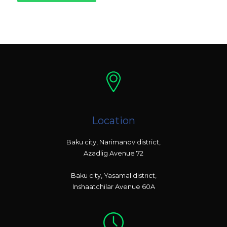
Location
Baku city, Narimanov district,
Azadlig Avenue 72
Baku city, Yasamal district,
Inshaatchilar Avenue 60A