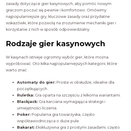
zasady dotyczące gier kasynowych, aby pomóc nowym
graczom poczuć się pewnie i komfortowo. Omówimy
najpopularniejsze gry, kluczowe zasady oraz przydatne
wskazówki, które pozwolą na zrozumienie mechaniki gier i
korzystanie z nich w sposób odpowiedzialny.
Rodzaje gier kasynowych
W kasynach istnieje ogromny wybór gier, które można
wypróbować. Oto kilka najpopularniejszych kategorii, które
warto znać:
Automaty do gier:
Proste w obsłudze, idealne dla
początkujących.
Ruletka:
Gra oparta na szczęściu z kilkoma wariantami.
Blackjack:
Gra karciana wymagająca strategii i
umiejętności liczenia.
Poker:
Popularna gra towarzyska, często
współzawodnicząca o duże pule.
Bakarat:
Ekskluzywna gra z prostymi zasadami, często