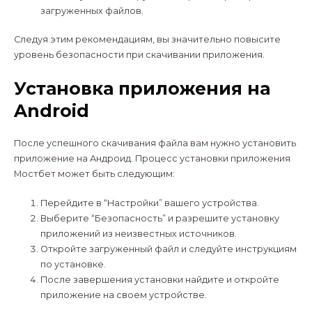
загруженных файлов.
Следуя этим рекомендациям, вы значительно повысите
уровень безопасности при скачивании приложения.
Установка приложения на
Android
После успешного скачивания файла вам нужно установить
приложение на Андроид. Процесс установки приложения
Мостбет может быть следующим:
Перейдите в “Настройки” вашего устройства.
Выберите “Безопасность” и разрешите установку
приложений из неизвестных источников.
Откройте загруженный файл и следуйте инструкциям
по установке.
После завершения установки найдите и откройте
приложение на своем устройстве.