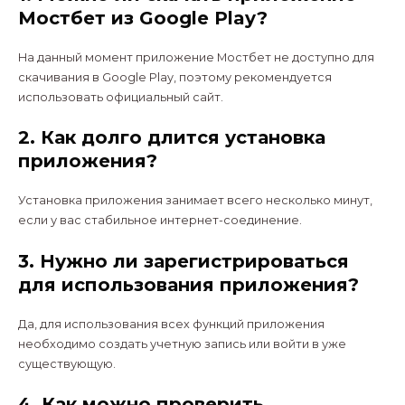
Мостбет из Google Play?
На данный момент приложение Мостбет не доступно для
скачивания в Google Play, поэтому рекомендуется
использовать официальный сайт.
2. Как долго длится установка
приложения?
Установка приложения занимает всего несколько минут,
если у вас стабильное интернет-соединение.
3. Нужно ли зарегистрироваться
для использования приложения?
Да, для использования всех функций приложения
необходимо создать учетную запись или войти в уже
существующую.
4. Как можно проверить