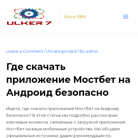
Skip
Main
to
Men
content
Since 1994
Leave a Comment
/
Uncategorized
/ By
admin
Где скачать
приложение Мостбет на
Андроид безопасно
Ищете, где скачать приложение Мостбет на Андроид
безопасно? В этой статье мы подробно рассмотрим
ключевые моменты, связанные с загрузкой приложения
Мостбет на ваши мобильные устройства. Мы обсудим
официальные источники, дадим рекомендации по