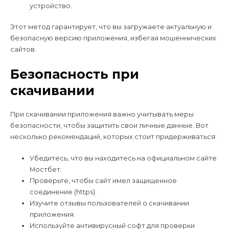
устройство.
Этот метод гарантирует, что вы загружаете актуальную и
безопасную версию приложения, избегая мошеннических
сайтов.
Безопасность при
скачивании
При скачивании приложения важно учитывать меры
безопасности, чтобы защитить свои личные данные. Вот
несколько рекомендаций, которых стоит придерживаться:
Убедитесь, что вы находитесь на официальном сайте
Мостбет.
Проверьте, чтобы сайт имел защищенное
соединение (https).
Изучите отзывы пользователей о скачивании
приложения.
Используйте антивирусный софт для проверки