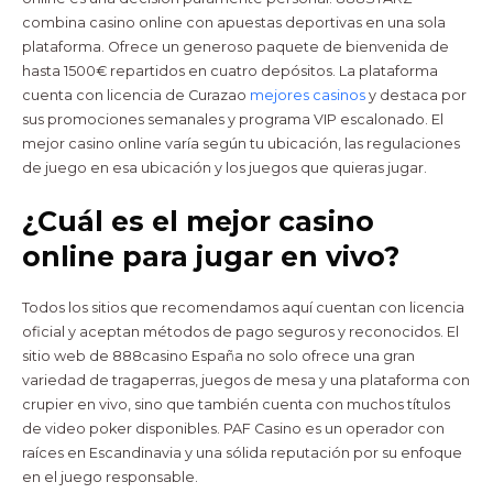
combina casino online con apuestas deportivas en una sola
plataforma. Ofrece un generoso paquete de bienvenida de
hasta 1500€ repartidos en cuatro depósitos. La plataforma
cuenta con licencia de Curazao
mejores casinos
y destaca por
sus promociones semanales y programa VIP escalonado. El
mejor casino online varía según tu ubicación, las regulaciones
de juego en esa ubicación y los juegos que quieras jugar.
¿Cuál es el mejor casino
online para jugar en vivo?
Todos los sitios que recomendamos aquí cuentan con licencia
oficial y aceptan métodos de pago seguros y reconocidos. El
sitio web de 888casino España no solo ofrece una gran
variedad de tragaperras, juegos de mesa y una plataforma con
crupier en vivo, sino que también cuenta con muchos títulos
de video poker disponibles. PAF Casino es un operador con
raíces en Escandinavia y una sólida reputación por su enfoque
en el juego responsable.