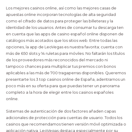
Los mejores casinos online, así como las mejores casas de
apuestas online incorporan tecnologías de alta seguridad
como el cifrado de datos para proteger las billeteras y la
identidad de los usuarios. Antes de consumar tu descarga ten
en cuenta que las apps de casino español online disponen de
catálogos más acotados que los sitios web. Entre todas las
opciones, la app de LeoVegas es nuestra favorita; cuenta con
más de 650 slots y 14 ruletas para móviles. No faltarán los títulos
de los proveedores más reconocidos del mercado ni
tampoco chances para multiplicar tus premios con bonos
aplicables a las más de 700 tragaperras disponibles. Queremos
presentarte los 3 top casinos online de España, adentrarnos un
poco más en su oferta para que puedas tener un panorama
completo a la hora de elegir entre los casinos españoles
online.
Sistemas de autenticación de dos factores añaden capas
adicionales de protección para cuentas de usuario. Todos los
casinos que recomendamos tienen versión móvil optimizada o
aplicación nativa. LeoVegas destaca especialmente por su