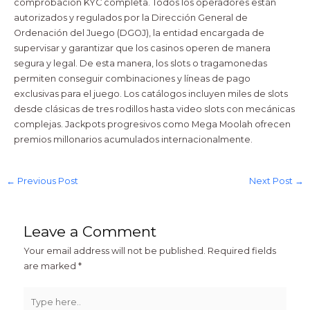
comprobación KYC completa. Todos los operadores están
autorizados y regulados por la Dirección General de
Ordenación del Juego (DGOJ), la entidad encargada de
supervisar y garantizar que los casinos operen de manera
segura y legal. De esta manera, los slots o tragamonedas
permiten conseguir combinaciones y líneas de pago
exclusivas para el juego. Los catálogos incluyen miles de slots
desde clásicas de tres rodillos hasta video slots con mecánicas
complejas. Jackpots progresivos como Mega Moolah ofrecen
premios millonarios acumulados internacionalmente.
←
Previous Post
Next Post
→
Leave a Comment
Your email address will not be published.
Required fields
are marked
*
Type
here..