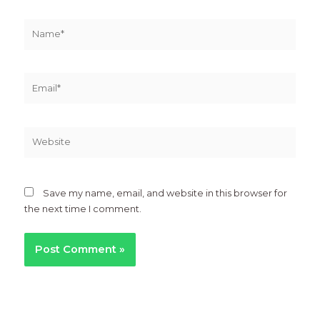
Name*
Email*
Website
Save my name, email, and website in this browser for
the next time I comment.