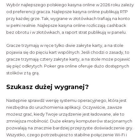
Wybór najlepszego polskiego kasyna online w 2026 roku zależy
od preferencji gracza. Najlepsze kasyna online publikują RTP
przy każdej grze. Tak, wygrane w złotówkach trafiają na konto
w pełni realnie. Najlepsze kasyna online rozliczają cashback
bez obrotu i w złotówkach, a raport strat publikują w panelu.
Gracze trzymają w ręce tylko dwie zakryte karty, a na stole
pojawia się do pięciu kart wspólnych. Jeśli chodzi o zasady, to
gracze trzymają cztery zakryte karty, a na stole może pojawić
się pięć odkrytych. Poker gra online oferuje dużo dostępnych
stolików z tą grą.
Szukasz dużej wygranej?
Następnie sprawdź wersję systemu operacyjnego, która jest
niezbędna do uruchomienia aplikacji. Oczywiście, zawsze
możesz grać, kiedy Twoje urządzenie jest ładowane, ale to
zmniejsza mobilność. Duże ekrany komputerów stacjonarnych
pozwalają na znacznie bardziej przejrzyste doświadczenie gry.
Wszystko, czego potrzebujesz to stabilne połączenie Wi-Fi i