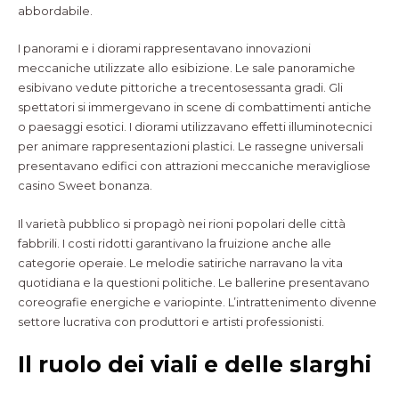
abbordabile.
I panorami e i diorami rappresentavano innovazioni
meccaniche utilizzate allo esibizione. Le sale panoramiche
esibivano vedute pittoriche a trecentosessanta gradi. Gli
spettatori si immergevano in scene di combattimenti antiche
o paesaggi esotici. I diorami utilizzavano effetti illuminotecnici
per animare rappresentazioni plastici. Le rassegne universali
presentavano edifici con attrazioni meccaniche meravigliose
casino Sweet bonanza.
Il varietà pubblico si propagò nei rioni popolari delle città
fabbrili. I costi ridotti garantivano la fruizione anche alle
categorie operaie. Le melodie satiriche narravano la vita
quotidiana e la questioni politiche. Le ballerine presentavano
coreografie energiche e variopinte. L’intrattenimento divenne
settore lucrativa con produttori e artisti professionisti.
Il ruolo dei viali e delle slarghi