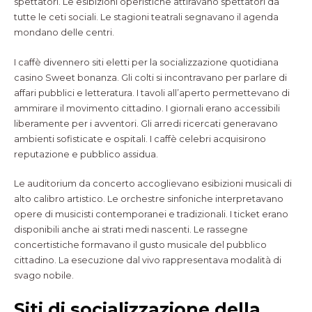
spettatori. Le esibizioni operistiche attiravano spettatori da
tutte le ceti sociali. Le stagioni teatrali segnavano il agenda
mondano delle centri.
I caffè divennero siti eletti per la socializzazione quotidiana
casino Sweet bonanza. Gli colti si incontravano per parlare di
affari pubblici e letteratura. I tavoli all’aperto permettevano di
ammirare il movimento cittadino. I giornali erano accessibili
liberamente per i avventori. Gli arredi ricercati generavano
ambienti sofisticate e ospitali. I caffè celebri acquisirono
reputazione e pubblico assidua.
Le auditorium da concerto accoglievano esibizioni musicali di
alto calibro artistico. Le orchestre sinfoniche interpretavano
opere di musicisti contemporanei e tradizionali. I ticket erano
disponibili anche ai strati medi nascenti. Le rassegne
concertistiche formavano il gusto musicale del pubblico
cittadino. La esecuzione dal vivo rappresentava modalità di
svago nobile.
Siti di socializzazione della