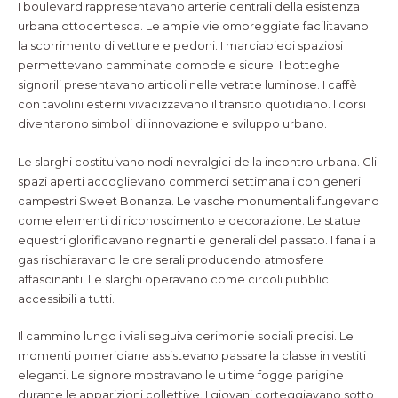
I boulevard rappresentavano arterie centrali della esistenza
urbana ottocentesca. Le ampie vie ombreggiate facilitavano
la scorrimento di vetture e pedoni. I marciapiedi spaziosi
permettevano camminate comode e sicure. I botteghe
signorili presentavano articoli nelle vetrate luminose. I caffè
con tavolini esterni vivacizzavano il transito quotidiano. I corsi
diventarono simboli di innovazione e sviluppo urbano.
Le slarghi costituivano nodi nevralgici della incontro urbana. Gli
spazi aperti accoglievano commerci settimanali con generi
campestri Sweet Bonanza. Le vasche monumentali fungevano
come elementi di riconoscimento e decorazione. Le statue
equestri glorificavano regnanti e generali del passato. I fanali a
gas rischiaravano le ore serali producendo atmosfere
affascinanti. Le slarghi operavano come circoli pubblici
accessibili a tutti.
Il cammino lungo i viali seguiva cerimonie sociali precisi. Le
momenti pomeridiane assistevano passare la classe in vestiti
eleganti. Le signore mostravano le ultime fogge parigine
durante le apparizioni collettive. I giovani corteggiavano sotto