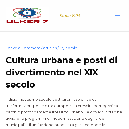
Skip
Main
to
Men
content
Since 1994
Leave a Comment
/
articles
/ By
admin
Cultura urbana e posti di
divertimento nel XIX
secolo
Il diciannovesimo secolo costituì un fase di radicali
trasformazioni per le città europee. La crescita demografica
cambiò profondamente il tessuto urbano. Le governi cittadine
avviarono programmi di modernizzazione degli aree
municipali. L’illuminazione pubblica a gas accrebbe la