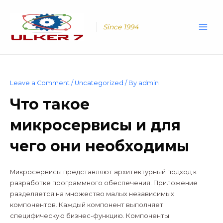
Skip
Main
to
Men
content
Since 1994
Leave a Comment
/
Uncategorized
/ By
admin
Что такое
микросервисы и для
чего они необходимы
Микросервисы представляют архитектурный подход к
разработке программного обеспечения. Приложение
разделяется на множество малых независимых
компонентов. Каждый компонент выполняет
специфическую бизнес-функцию. Компоненты