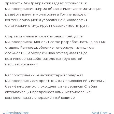
Зрелость DevOps-практик задаёт готовность к
микросервисам. Фирма обязана иметь автоматизацию
развёртывания и мониторинга. Группы владеют
контейнеризацией и управлением. Философия
организации стимулирует независимость групп.
Стартапы и малые проекты редко требуют в
микросервисах. Монолит легче разрабатывать на ранних
стадиях. Раннее дробление генерирует излишнюю
сложность. Переход к vulkan откладывается до
возникновения действительных трудностей
масштабирования.
Распространённые антипаттерны содержат
микросервисы для простых CRUD-приложений. Системы
без чётких рамок плохо делятся на сервисы. Слабая
автоматизация превращает администрирование
компонентами в операционный кошмар.
←
Previous Post
Next Post
→