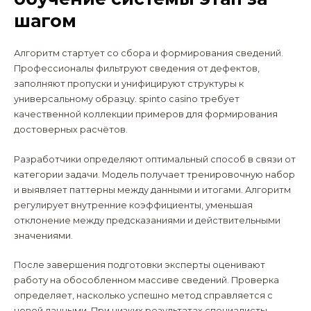
шагом
Алгоритм стартует со сбора и формирования сведений.
Профессионалы фильтруют сведения от дефектов,
заполняют пропуски и унифицируют структуры к
универсальному образцу. spinto casino требует
качественной коллекции примеров для формирования
достоверных расчётов.
Разработчики определяют оптимальный способ в связи от
категории задачи. Модель получает тренировочную набор
и выявляет паттерны между данными и итогами. Алгоритм
регулирует внутренние коэффициенты, уменьшая
отклонение между предсказаниями и действительными
значениями.
После завершения подготовки эксперты оценивают
работу на обособленном массиве сведений. Проверка
определяет, насколько успешно метод справляется с
новой данными. При низких результатах специалисты