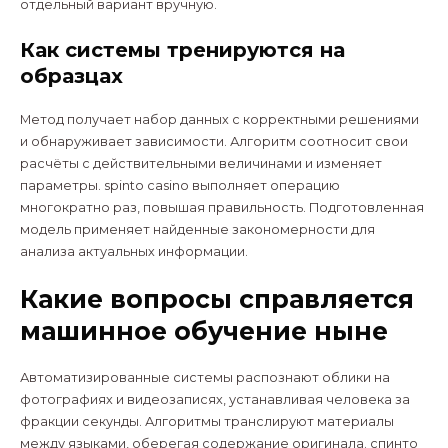
отдельный вариант вручную.
Как системы тренируются на
образцах
Метод получает набор данных с корректными решениями
и обнаруживает зависимости. Алгоритм соотносит свои
расчёты с действительными величинами и изменяет
параметры. spinto casino выполняет операцию
многократно раз, повышая правильность. Подготовленная
модель применяет найденные закономерности для
анализа актуальных информации.
Какие вопросы справляется
машинное обучение ныне
Автоматизированные системы распознают облики на
фотографиях и видеозаписях, устанавливая человека за
фракции секунды. Алгоритмы транслируют материалы
между языками, оберегая содержание оригинала. спинто