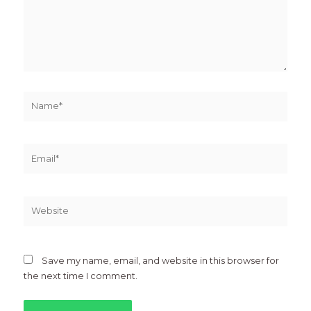
Name*
Email*
Website
Save my name, email, and website in this browser for
the next time I comment.