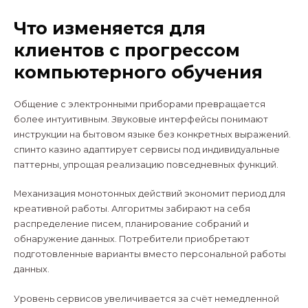
Что изменяется для
клиентов с прогрессом
компьютерного обучения
Общение с электронными приборами превращается
более интуитивным. Звуковые интерфейсы понимают
инструкции на бытовом языке без конкретных выражений.
спинто казино адаптирует сервисы под индивидуальные
паттерны, упрощая реализацию повседневных функций.
Механизация монотонных действий экономит период для
креативной работы. Алгоритмы забирают на себя
распределение писем, планирование собраний и
обнаружение данных. Потребители приобретают
подготовленные варианты вместо персональной работы
данных.
Уровень сервисов увеличивается за счёт немедленной