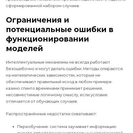
сформированной набором случаев.
Ограничения и
потенциальные ошибки в
функционировании
моделей
Интеллектуальные механизмы не всегда работают
безошибочно и могут делать ошибки. Методы опираются
на математических зависимостях, которые не
обеспечивают правильный исход в любом примере.
казино спинто временами принимает решения,
несовместимые логичному смыслу, если условие
отличается от обучающих случаев.
Распространённые недостатки охватывают:
Переобучение: система заучивает информацию