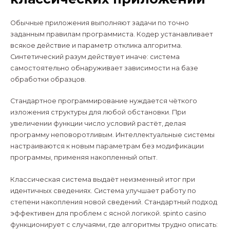
Обычные приложения выполняют задачи по точно
заданным правилам программиста. Кодер устанавливает
всякое действие и параметр отклика алгоритма.
Синтетический разум действует иначе: система
самостоятельно обнаруживает зависимости на базе
обработки образцов.
Стандартное программирование нуждается чёткого
изложения структуры для любой обстановки. При
увеличении функции число условий растёт, делая
программу неповоротливым. Интеллектуальные системы
настраиваются к новым параметрам без модификации
программы, применяя накопленный опыт.
Классическая система выдаёт неизменный итог при
идентичных сведениях. Система улучшает работу по
степени накопления новой сведений. Стандартный подход
эффективен для проблем с ясной логикой. spinto casino
функционирует с случаями, где алгоритмы трудно описать: