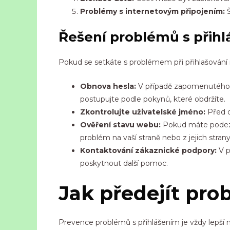
Problémy s internetovým připojením:
Š
Řešení problémů s přih
Pokud se setkáte s problémem při přihlašování 
Obnova hesla:
V případě zapomenutého h
postupujte podle pokynů, které obdržíte.
Zkontrolujte uživatelské jméno:
Před o
Ověření stavu webu:
Pokud máte podezřen
problém na vaší straně nebo z jejich strany
Kontaktování zákaznické podpory:
V p
poskytnout další pomoc.
Jak předejít pr
Prevence problémů s přihlášením je vždy lepší než