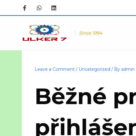
Skip
to
content
Since 1994
Leave a Comment
/
Uncategorized
/ By
admin
Běžné pr
přihláše