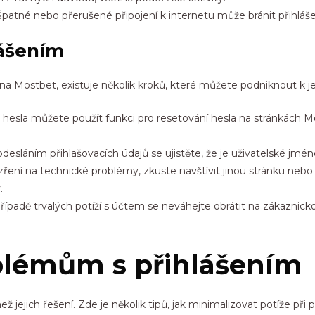
patné nebo přerušené připojení k internetu může bránit přihláše
lášením
na Mostbet, existuje několik kroků, které můžete podniknout k j
esla můžete použít funkci pro resetování hesla na stránkách M
desláním přihlašovacích údajů se ujistěte, že je uživatelské jm
í na technické problémy, zkuste navštívit jinou stránku nebo va
.
řípadě trvalých potíží s účtem se neváhejte obrátit na zákazn
oblémům s přihlášením
 jejich řešení. Zde je několik tipů, jak minimalizovat potíže při p