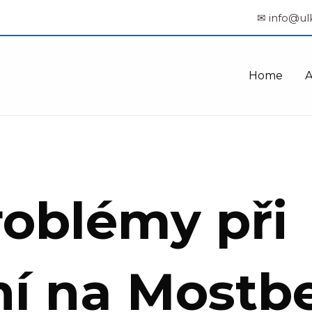
✉ info@ul
Home
oblémy při
ní na Mostbe