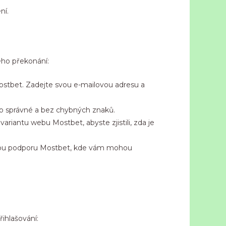
ní.
eho překonání:
ostbet. Zadejte svou e-mailovou adresu a
éno správné a bez chybných znaků.
riantu webu Mostbet, abyste zjistili, zda je
ickou podporu Mostbet, kde vám mohou
řihlašování: