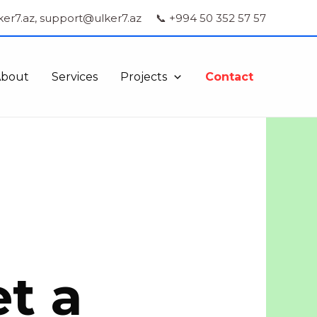
ker7.az, support@ulker7.az
📞 +994 50 352 57 57
About
Services
Projects
Contact
t a