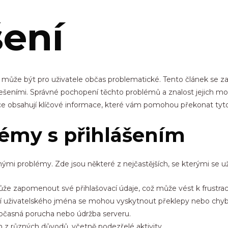
šení
t může být pro uživatele občas problematické. Tento článek se
 řešeními. Správné pochopení těchto problémů a znalost jejich m
ce obsahují klíčové informace, které vám pomohou překonat tyto p
lémy s přihlášením
mi problémy. Zde jsou některé z nejčastějších, se kterými se uži
e zapomenout své přihlašovací údaje, což může vést k frustraci
í uživatelského jména se mohou vyskytnout překlepy nebo chyb
časná porucha nebo údržba serveru.
z různých důvodů, včetně podezřelé aktivity.