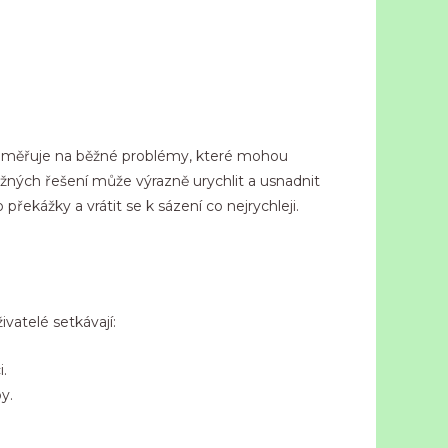
 zaměřuje na běžné problémy, které mohou
ožných řešení může výrazně urychlit a usnadnit
řekážky a vrátit se k sázení co nejrychleji.
vatelé setkávají:
.
y.