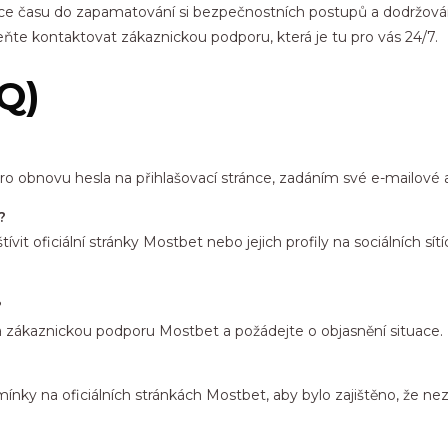
tice času do zapamatování si bezpečnostních postupů a dodržová
te kontaktovat zákaznickou podporu, která je tu pro vás 24/7.
Q)
pro obnovu hesla na přihlašovací stránce, zadáním své e-mailové 
?
it oficiální stránky Mostbet nebo jejich profily na sociálních sít
?
a zákaznickou podporu Mostbet a požádejte o objasnění situace.
dmínky na oficiálních stránkách Mostbet, aby bylo zajištěno, že ne