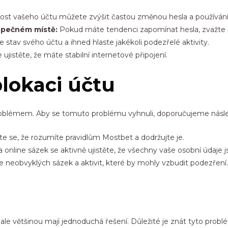
st vašeho účtu můžete zvýšit častou změnou hesla a používání
zpečném místě:
Pokud máte tendenci zapomínat hesla, zvažte po
e stav svého účtu a ihned hlaste jakékoli podezřelé aktivity.
ujistěte, že máte stabilní internetové připojení.
lokaci účtu
oblémem. Aby se tomuto problému vyhnuli, doporučujeme násled
te se, že rozumíte pravidlům Mostbet a dodržujte je.
nline sázek se aktivně ujistěte, že všechny vaše osobní údaje j
e neobvyklých sázek a aktivit, které by mohly vzbudit podezření.
le většinou mají jednoduchá řešení. Důležité je znát tyto problé