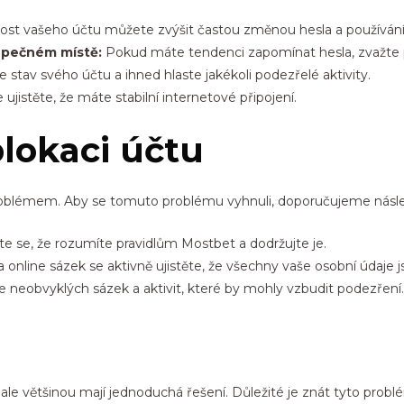
st vašeho účtu můžete zvýšit častou změnou hesla a používání
zpečném místě:
Pokud máte tendenci zapomínat hesla, zvažte po
e stav svého účtu a ihned hlaste jakékoli podezřelé aktivity.
ujistěte, že máte stabilní internetové připojení.
lokaci účtu
oblémem. Aby se tomuto problému vyhnuli, doporučujeme násled
te se, že rozumíte pravidlům Mostbet a dodržujte je.
nline sázek se aktivně ujistěte, že všechny vaše osobní údaje j
e neobvyklých sázek a aktivit, které by mohly vzbudit podezření.
le většinou mají jednoduchá řešení. Důležité je znát tyto problé