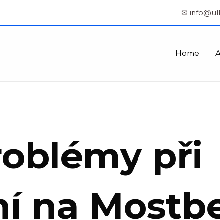
✉ info@ul
Home
oblémy při
ní na Mostbe