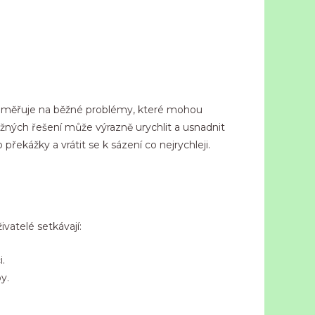
 zaměřuje na běžné problémy, které mohou
ožných řešení může výrazně urychlit a usnadnit
řekážky a vrátit se k sázení co nejrychleji.
vatelé setkávají:
.
y.