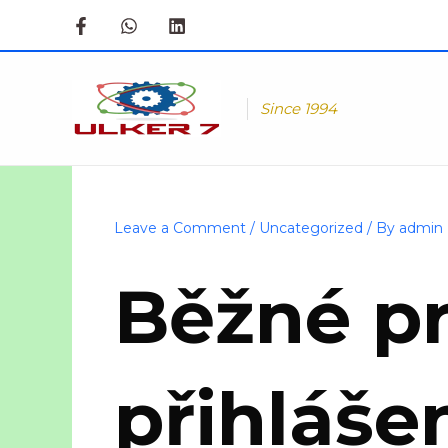
Skip
to
content
Since 1994
Leave a Comment
/
Uncategorized
/ By
admin
Běžné pr
přihláše