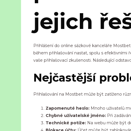
jejich ře
Přihlášení do online sázkové kanceláře Mostbe
během přihlašování nastat, spolu s efektivními
vaše přihlašovací zkušenosti. Následující odstav
Nejčastější prob
Přihlašování na Mostbet může být zatíženo různý
Zapomenuté heslo:
Mnoho uživatelů můž
Chybné uživatelské jméno:
Při zadáván
Technické potíže:
Na webu může být do
Blokace účtu:
Účet může být zablokován 