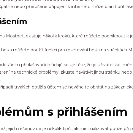
patné nebo přerušené připojení k internetu může bránit přihláše
lášením
na Mostbet, existuje několik kroků, které můžete podniknout k j
esla můžete použít funkci pro resetování hesla na stránkách M
desláním přihlašovacích údajů se ujistěte, že je uživatelské jm
í na technické problémy, zkuste navštívit jinou stránku nebo va
.
řípadě trvalých potíží s účtem se neváhejte obrátit na zákazn
oblémům s přihlášením
 jejich řešení. Zde je několik tipů, jak minimalizovat potíže při p