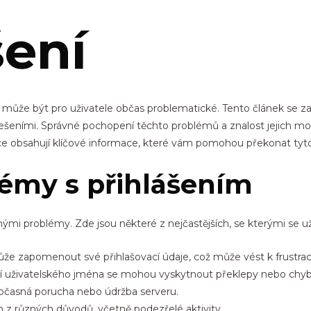
šení
t může být pro uživatele občas problematické. Tento článek se
 řešeními. Správné pochopení těchto problémů a znalost jejich m
ce obsahují klíčové informace, které vám pomohou překonat tyto p
lémy s přihlášením
mi problémy. Zde jsou některé z nejčastějších, se kterými se uži
e zapomenout své přihlašovací údaje, což může vést k frustraci
í uživatelského jména se mohou vyskytnout překlepy nebo chyb
časná porucha nebo údržba serveru.
z různých důvodů, včetně podezřelé aktivity.