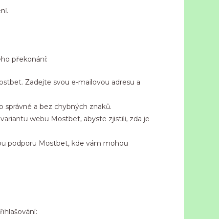
ní.
eho překonání:
ostbet. Zadejte svou e-mailovou adresu a
éno správné a bez chybných znaků.
riantu webu Mostbet, abyste zjistili, zda je
ickou podporu Mostbet, kde vám mohou
řihlašování: