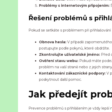
Problémy s internetovým připojením:
Š
Řešení problémů s přih
Pokud se setkáte s problémem při přihlašování 
Obnova hesla:
V případě zapomenutého h
postupujte podle pokynů, které obdržíte.
Zkontrolujte uživatelské jméno:
Před o
Ověření stavu webu:
Pokud máte podezřen
problém na vaší straně nebo z jejich strany
Kontaktování zákaznické podpory:
V p
poskytnout další pomoc.
Jak předejít pr
Prevence problémů s přihlášením je vždy lepší než