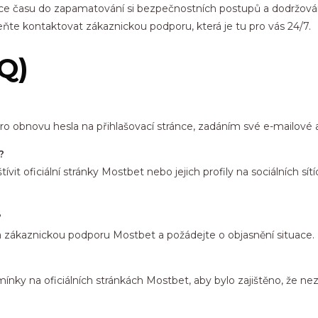
tice času do zapamatování si bezpečnostních postupů a dodržová
te kontaktovat zákaznickou podporu, která je tu pro vás 24/7.
Q)
pro obnovu hesla na přihlašovací stránce, zadáním své e-mailové 
?
it oficiální stránky Mostbet nebo jejich profily na sociálních sít
?
a zákaznickou podporu Mostbet a požádejte o objasnění situace.
dmínky na oficiálních stránkách Mostbet, aby bylo zajištěno, že ne