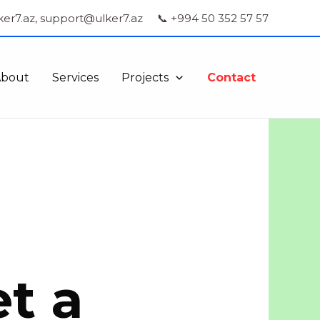
ker7.az, support@ulker7.az
📞 +994 50 352 57 57
About
Services
Projects
Contact
t a