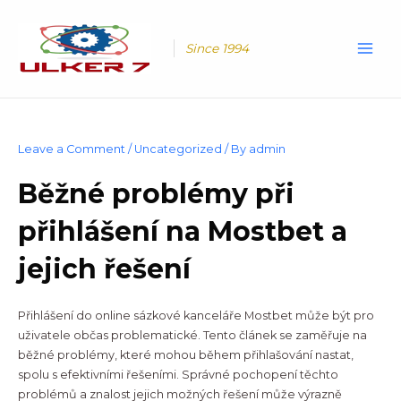
Skip
Main
to
Men
content
Since 1994
Leave a Comment
/
Uncategorized
/ By
admin
Běžné problémy při
přihlášení na Mostbet a
jejich řešení
Přihlášení do online sázkové kanceláře Mostbet může být pro
uživatele občas problematické. Tento článek se zaměřuje na
běžné problémy, které mohou během přihlašování nastat,
spolu s efektivními řešeními. Správné pochopení těchto
problémů a znalost jejich možných řešení může výrazně