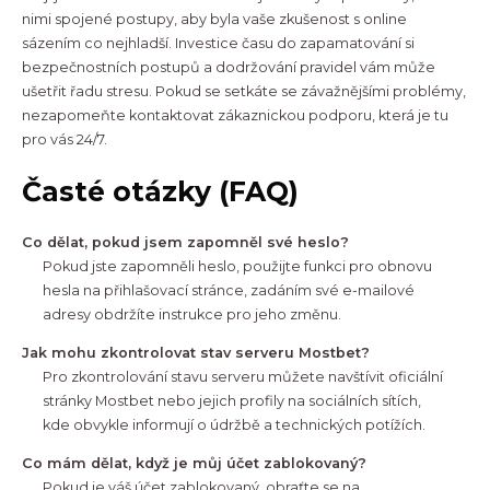
nimi spojené postupy, aby byla vaše zkušenost s online
sázením co nejhladší. Investice času do zapamatování si
bezpečnostních postupů a dodržování pravidel vám může
ušetřit řadu stresu. Pokud se setkáte se závažnějšími problémy,
nezapomeňte kontaktovat zákaznickou podporu, která je tu
pro vás 24/7.
Časté otázky (FAQ)
Co dělat, pokud jsem zapomněl své heslo?
Pokud jste zapomněli heslo, použijte funkci pro obnovu
hesla na přihlašovací stránce, zadáním své e-mailové
adresy obdržíte instrukce pro jeho změnu.
Jak mohu zkontrolovat stav serveru Mostbet?
Pro zkontrolování stavu serveru můžete navštívit oficiální
stránky Mostbet nebo jejich profily na sociálních sítích,
kde obvykle informují o údržbě a technických potížích.
Co mám dělat, když je můj účet zablokovaný?
Pokud je váš účet zablokovaný, obraťte se na