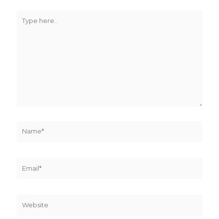
Type
here..
Name*
Email*
Website