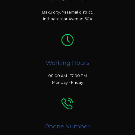
Baku city, Yasamal district,
Inshaatchilar Avenue 60A
Working Hours
08:00 AM - 17:00 PM
Monday - Friday
Phone Number