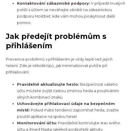
Kontaktování zákaznické podpory:
V případě trvalých
potíží s účtem se neváhejte obrátit na zákaznickou
podporu Mostbet, kde vám mohou poskytnout další
pomoc.
Jak předejít problémům s
přihlášením
Prevence problémů s přihlášením je vždy lepší než jejich
řešení. Zde je několik tipů, jak minimalizovat potíže při
přihlašování:
Pravidelně aktualizujte heslo:
Bezpečnost vašeho
účtu můžete zvýšit častou změnou hesla a používáním
silných kombinací znaků.
Uchovávejte přihlašovací údaje na bezpečném
místě:
Pokud máte tendenci zapomínat hesla, zvažte
použití aplikace na správu hesel.
Monitorování účtu:
Pravidelně kontrolujte stav svého
účtu a ihned hlaste jakékoli podezřelé aktivity.