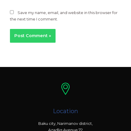
Save my name, email, and website in this browser for
the next time I comment.
Location
Baku city, Narimanov district,
Azadlig Avenue 72