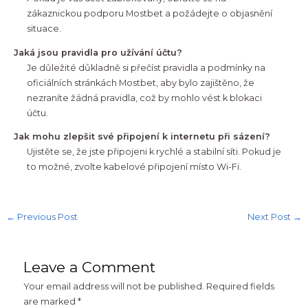
zákaznickou podporu Mostbet a požádejte o objasnění
situace.
Jaká jsou pravidla pro užívání účtu?
Je důležité důkladně si přečíst pravidla a podmínky na
oficiálních stránkách Mostbet, aby bylo zajištěno, že
nezraníte žádná pravidla, což by mohlo vést k blokaci
účtu.
Jak mohu zlepšit své připojení k internetu při sázení?
Ujistěte se, že jste připojeni k rychlé a stabilní síti. Pokud je
to možné, zvolte kabelové připojení místo Wi-Fi.
←
Previous Post
Next Post
→
Leave a Comment
Your email address will not be published.
Required fields
are marked
*