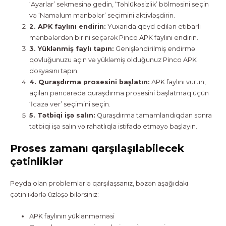
‘Ayarlar’ sekmesinə gedin, ‘Təhlükəsizlik’ bölməsini seçin
və ‘Naməlum mənbələr’ seçimini aktivləşdirin.
2. APK faylını endirin:
Yuxarıda qeyd edilən etibarlı
mənbələrdən birini seçərək Pinco APK faylını endirin.
3. Yüklənmiş faylı tapın:
Genişləndirilmiş endirmə
qovluğunuzu açın və yükləmiş olduğunuz Pinco APK
dosyasını tapın.
4. Quraşdırma prosesini başlatın:
APK faylını vurun,
açılan pəncərədə quraşdırma prosesini başlatmaq üçün
‘İcazə ver’ seçimini seçin.
5. Tətbiqi işə salın:
Quraşdırma tamamlandıqdan sonra
tətbiqi işə salın və rahatlıqla istifadə etməyə başlayın.
Proses zamanı qarşılaşılabilecek
çətinliklər
Peyda olan problemlərlə qarşılaşsanız, bəzən aşağıdakı
çətinliklərlə üzləşə bilərsiniz:
APK faylının yüklənməməsi