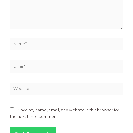
Name*
Email*
Website
Save my name, email, and website in this browser for
the next time I comment.