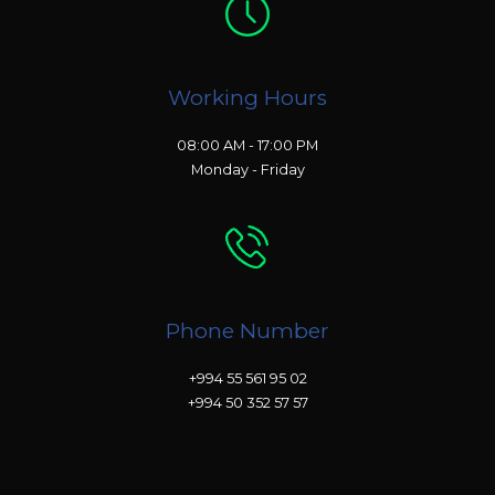
Working Hours
08:00 AM - 17:00 PM
Monday - Friday
Phone Number
+994 55 561 95 02
+994 50 352 57 57