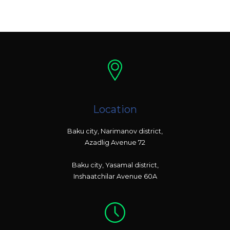
Location
Baku city, Narimanov district,
Azadlig Avenue 72
Baku city, Yasamal district,
Inshaatchilar Avenue 60A