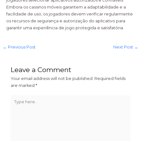
jogadores selecionar aplicativos autorizados e confiáveis.
Embora os cassinos móveis garantem a adaptabilidade e a
facilidade de uso, os jogadores devem verificar regularmente
os recursos de segurança e autorização do aplicativo para
garantir uma experiência de jogo protegida e satisfatória.
←
Previous Post
Next Post
→
Leave a Comment
Your email address will not be published.
Required fields
are marked
*
Type
here..