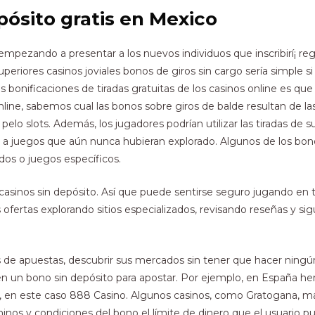
pósito gratis en Mexico
 empezando a presentar a los nuevos individuos que inscribirí¡ r
uperiores casinos joviales bonos de giros sin cargo serí­a simple s
as bonificaciones de tiradas gratuitas de los casinos online es q
ine, sabemos cual las bonos sobre giros de balde resultan de l
pelo slots. Además, los jugadores podrían utilizar las tiradas de
 a juegos que aún nunca hubieran explorado. Algunos de los bon
os o juegos específicos.
asinos sin depósito. Así que puede sentirse seguro jugando en t
ofertas explorando sitios especializados, revisando reseñas y sig
 de apuestas, descubrir sus mercados sin tener que hacer ning
en un bono sin depósito para apostar. Por ejemplo, en España 
is, en este caso 888 Casino. Algunos casinos, como Gratogana, m
inos y condiciones del bono el límite de dinero que el usuario 