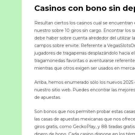
Casinos con bono sin de
Resultan ciertos los casinos cual se encuentran
nuestro sobre 10 giros sin cargo. Encontrar los s
debe haber sobre cuenta alrededor del utilizar l
campos sobre envite. Referente a VegasSlotsOnl
jugadores de tragaperras desplazándolo hacia el 
tragamonedas favoritas o aventurarse referente
mientras que otros exigen ser usados en mercad
Arriba, hemos enumerado sólo los nuevos 2025 c
nuestro sitio web. Puedes encontrar las mejores 
de apuestas.
Son bonos que nos permiten probar estas casas
las casas de apuestas mexicanas que nos ofrec
giros gratis, como GeckoPlay, y 88 tiradas grat
dinero de bono. Cada casino dispone en los térm