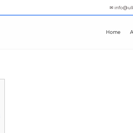
✉ info@ul
Home
t