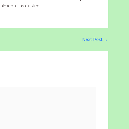
almente las existen.
Next Post
→