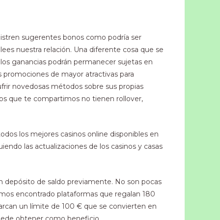
egistren sugerentes bonos como podría ser
i lees nuestra relación. Una diferente cosa que se
ue los ganancias podrán permanecer sujetas en
as promociones de mayor atractivas para
 sufrir novedosas métodos sobre sus propias
os que te compartimos no tienen rollover,
odos los mejores casinos online disponibles en
uiendo las actualizaciones de los casinos y casas
ún depósito de saldo previamente. No son pocas
hemos encontrado plataformas que regalan 180
arcan un límite de 100 € que se convierten en
puede obtener como beneficio.