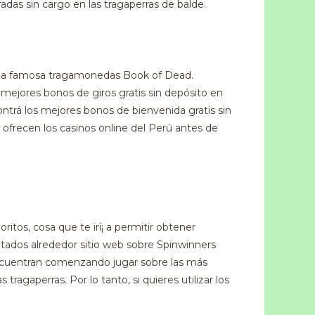
das sin cargo en las tragaperras de balde.
 en la famosa tragamonedas Book of Dead.
mejores bonos de giros gratis sin depósito en
ntrá los mejores bonos de bienvenida gratis sin
 ofrecen los casinos online del Perú antes de
itos, cosa que te irí¡ a permitir obtener
tados alrededor sitio web sobre Spinwinners
 encuentran comenzando jugar sobre las más
ragaperras. Por lo tanto, si quieres utilizar los