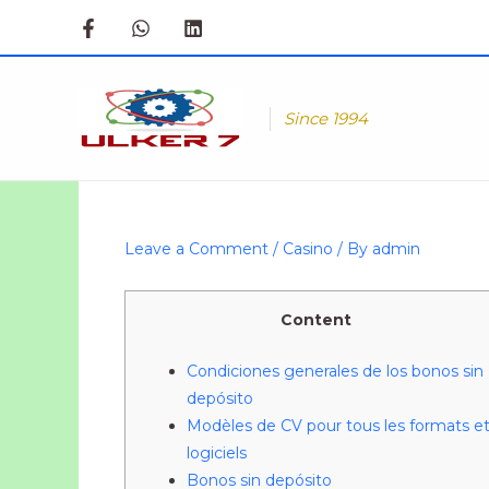
Skip
to
content
Since 1994
Leave a Comment
/
Casino
/ By
admin
Content
Condiciones generales de los bonos sin
depósito
Modèles de CV pour tous les formats e
logiciels
Bonos sin depósito