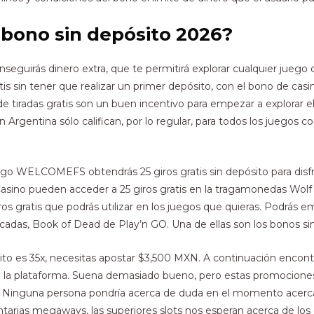
 bono sin depósito 2026?
eguirás dinero extra, que te permitirá explorar cualquier juego d
is sin tener que realizar un primer depósito, con el bono de casin
de tiradas gratis son un buen incentivo para empezar a explorar 
n Argentina sólo califican, por lo regular, para todos los juegos
código WELCOMEFS obtendrás 25 giros gratis sin depósito para di
no pueden acceder a 25 giros gratis en la tragamonedas Wolf Gol
s gratis que podrás utilizar en los juegos que quieras. Podrás emp
das, Book of Dead de Play’n GO. Una de ellas son los bonos sin 
sito es 35x, necesitas apostar $3,500 MXN. A continuación encontr
de la plataforma. Suena demasiado bueno, pero estas promociones
 Ninguna persona pondrí­a acerca de duda en el momento acerca d
arias megaways, las superiores slots nos esperan acerca de los 