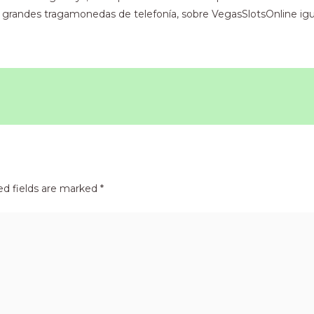
grandes tragamonedas de telefonía, sobre VegasSlotsOnline igu
ed fields are marked
*